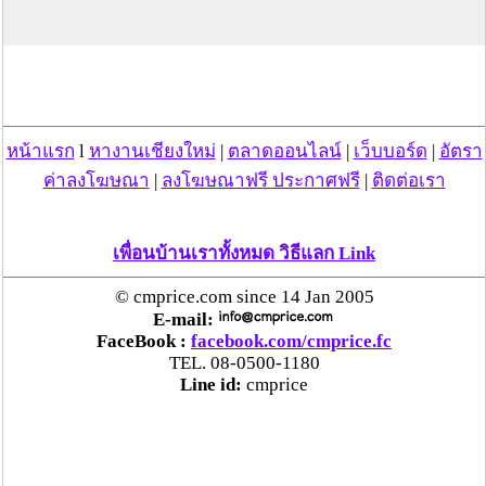
วันที่ 26 ธ.ค. 62 08:14:23 , ดู 4323 ครั้ง
หน้าแรก
l
หางานเชียงใหม่
|
ตลาดออนไลน์
|
เว็บบอร์ด
|
อัตรา
กระทู้/ข่าว อื่นๆ ที่น่าสนใจ ในเว็บไซต์ cmprice.com
ค่าลงโฆษณา
|
ลงโฆษณาฟรี ประกาศฟรี
|
ติดต่อเรา
ชื่นชม ตำรวจแม่ทาลำพูน ช่วยสาวลำพูนเหยื่อมิจฯ
หวิดสูญเงินเกือบสองแสน โชคดีรู้ตัวเร็ว! รีบแจ้งตร.
ประสาน สตช.สายด่วน 1441 อายัดบัญชี-ตามเงินได้
เพื่อนบ้านเราทั้งหมด วิธีแลก Link
คืนครบ
© cmprice.com since 14 Jan 2005
E-mail:
ตร.สภ.เมืองลำพูน ยึดยาบ้ากว่า 700 เม็ด หลังชาว
FaceBook :
facebook.com/cmprice.fc
บ้านแจ้งพบถุงพลาสติกพันเทปสีดำต้องสงสัยในสวน
TEL. 08-0500-1180
ลำไย
Line id:
cmprice
แม่สะเรียง ลุยตรวจ “สกุชชี่“ ของเล่นอันตราย พบไร้
มาตรฐานเสี่ยงอันตราย สั่งห้ามขาย-เตือนภัยผู้