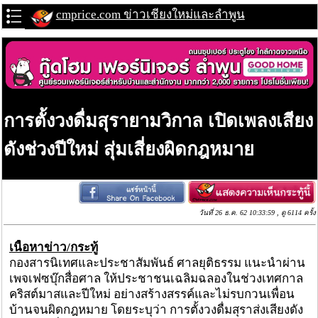
cmprice.com ข่าวเชียงใหม่และลำพูน
การตั้งวงดื่มสุรายามวิกาล เปิดเพลงเสียง
ดังช่วงปีใหม่ สุ่มเสี่ยงผิดกฎหมาย
วันที่ 26 ธ.ค. 62 10:33:59 , ดู 6114 ครั้ง
เนื้อหาข่าว/กระทู้
กองสารนิเทศและประชาสัมพันธ์ ศาลยุติธรรม แนะนำผ่าน
เพจเฟซบุ๊กสื่อศาล ให้ประชาชนเฉลิมฉลองในช่วงเทศกาล
คริสต์มาสและปีใหม่ อย่างสร้างสรรค์และไม่รบกวนเพื่อน
บ้านจนผิดกฎหมาย โดยระบุว่า การตั้งวงดื่มสุราส่งเสียงดัง