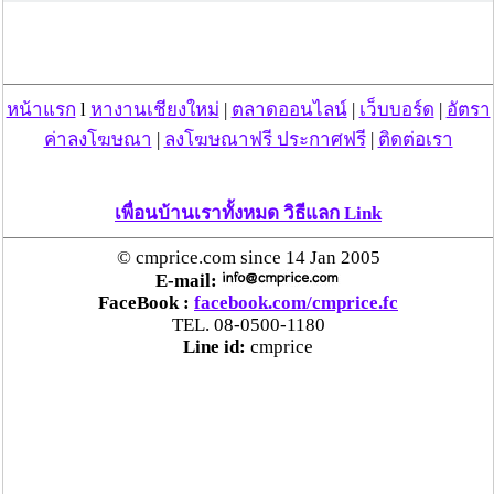
ตร.สภ.เมืองลำพูน ยึดยาบ้ากว่า 700 เม็ด หลังชาว
บ้านแจ้งพบถุงพลาสติกพันเทปสีดำต้องสงสัยในสวน
ลำไย
หน้าแรก
l
หางานเชียงใหม่
|
ตลาดออนไลน์
|
เว็บบอร์ด
|
อัตรา
แม่สะเรียง ลุยตรวจ “สกุชชี่“ ของเล่นอันตราย พบไร้
ค่าลงโฆษณา
|
ลงโฆษณาฟรี ประกาศฟรี
|
ติดต่อเรา
มาตรฐานเสี่ยงอันตราย สั่งห้ามขาย-เตือนภัยผู้
ปกครองเฝ้าระวังบุตรหลาน
เพื่อนบ้านเราทั้งหมด วิธีแลก Link
“ลาว” ส่ง “24 คนไทย” กลับประเทศผ่านด่าน
© cmprice.com since 14 Jan 2005
เชียงของ เพื่อดำเนินการตามกฎหมาย พบส่วนใหญ่มี
E-mail:
เอี่ยวแก๊งคอลเซ็นเตอร์
FaceBook :
facebook.com/cmprice.fc
TEL. 08-0500-1180
Line id:
cmprice
“ตรีนุช” เปิดตัวระบบ “e-WorkPermit” ลงทะเบียน
แรงงานต่างด้าวออนไลน์ ให้บริการ 24 ชั่วโมงทั่ว
ประเทศ เริ่ม 13 ต.ค. นี้
คพ. เผยผลตรวจคุณภาพน้ำแม่น้ำกก-แม่น้ำสาย-
แม่น้ำรวก-แม่น้ำโขง พื้นที่เชียงใหม่-เชียงราย ครั้งที่