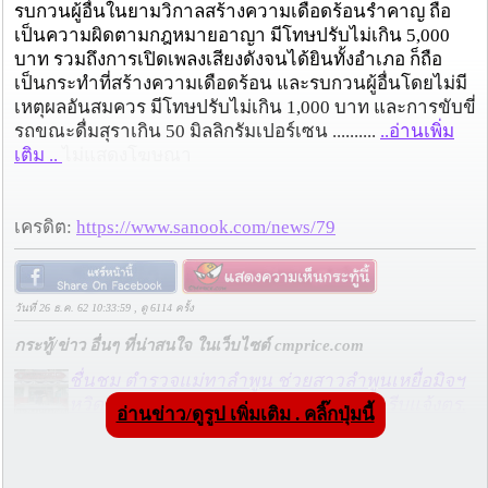
รบกวนผู้อื่นในยามวิกาลสร้างความเดือดร้อนรำคาญ ถือ
เป็นความผิดตามกฎหมายอาญา มีโทษปรับไม่เกิน 5,000
บาท รวมถึงการเปิดเพลงเสียงดังจนได้ยินทั้งอำเภอ ก็ถือ
เป็นกระทำที่สร้างความเดือดร้อน และรบกวนผู้อื่นโดยไม่มี
เหตุผลอันสมควร มีโทษปรับไม่เกิน 1,000 บาท และการขับขี่
รถขณะดื่มสุราเกิน 50 มิลลิกรัมเปอร์เซน ..........
..อ่านเพิ่ม
เติม ..
ไม่แสดงโฆษณา
เครดิต:
https://www.sanook.com/news/79
วันที่ 26 ธ.ค. 62 10:33:59 , ดู 6114 ครั้ง
กระทู้/ข่าว อื่นๆ ที่น่าสนใจ ในเว็บไซต์ cmprice.com
ชื่นชม ตำรวจแม่ทาลำพูน ช่วยสาวลำพูนเหยื่อมิจฯ
หวิดสูญเงินเกือบสองแสน โชคดีรู้ตัวเร็ว! รีบแจ้งตร.
อ่านข่าว/ดูรูป เพิ่มเติม . คลิ๊กปุ่มนี้
ประสาน สตช.สายด่วน 1441 อายัดบัญชี-ตามเงินได้
คืนครบ