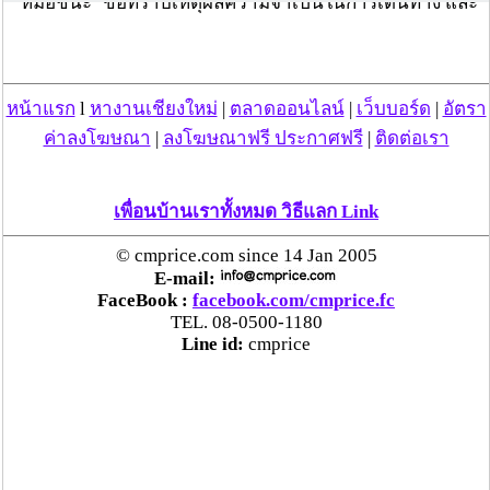
‘หมอชนะ’ ขอทราบเหตุผลความจำเป็นในการเดินทาง และ
แสดงเอกสารรับรอง
อย่างไรก็ตาม ต้องขออภัยที่เราไม่อำนวยความสะดวกให้กับ
ท่าน เพราะเราไม่ต้องการให้ท่านเดินทาง เราจะใช้ความ
ไม่สะดวกนี้กับคนที่ไม่จำเป็น แต่สำหรับคนที่จำเป็นต้องเดิน
หน้าแรก
l
หางานเชียงใหม่
|
ตลาดออนไลน์
|
เว็บบอร์ด
|
อัตรา
ทางนั้น ท่านสามารถบอกถึงความจำเป็นดังกล่าวกับเจ้า
ค่าลงโฆษณา
|
ลงโฆษณาฟรี ประกาศฟรี
|
ติดต่อเรา
หน้าที่ได้เลย
เพื่อนบ้านเราทั้งหมด วิธีแลก Link
© cmprice.com since 14 Jan 2005
WorkpointTODAY
E-mail:
FaceBook :
facebook.com/cmprice.fc
TEL. 08-0500-1180
Line id:
cmprice
วันที่ 09 ม.ค. 64 15:24:18 , ดู 1586 ครั้ง
กระทู้/ข่าว อื่นๆ ที่น่าสนใจ ในเว็บไซต์ cmprice.com
ชื่นชม ตำรวจแม่ทาลำพูน ช่วยสาวลำพูนเหยื่อมิจฯ
หวิดสูญเงินเกือบสองแสน โชคดีรู้ตัวเร็ว! รีบแจ้งตร.
ประสาน สตช.สายด่วน 1441 อายัดบัญชี-ตามเงินได้