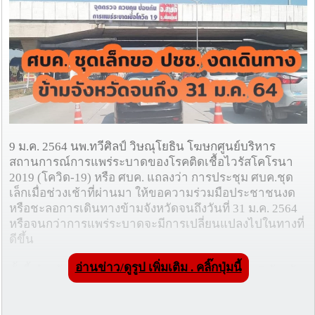
9 ม.ค. 2564 นพ.ทวีศิลป์ วิษณุโยธิน โฆษกศูนย์บริหาร
สถานการณ์การแพร่ระบาดของโรคติดเชื้อไวรัสโคโรนา
2019 (โควิด-19) หรือ ศบค. แถลงว่า การประชุม ศบค.ชุด
เล็กเมื่อช่วงเช้าที่ผ่านมา ให้ขอความร่วมมือประชาชนงด
หรือชะลอการเดินทางข้ามจังหวัดจนถึงวันที่ 31 ม.ค. 2564
หรือจนกว่าการแพร่ระบาดจะมีการเปลี่ยนแปลงไปในทางที่
ดีขึ้น
อ่านข่าว/ดูรูป เพิ่มเติม . คลิ๊กปุ่มนี้
ทั้งนี้ สำหรับจังหวัดพื้นที่ควบคุมสูงสุดและเข้มงวด 5 จังหวัด
ได้แก่ สมุทรสาคร ชลบุรี ระยอง จันทบุรี และตราดนั้น ยังคง
ต้องมีการตรวจวัดอุณหภูมิ สังเกตอาการ ใช้แอปพลิเคชัน