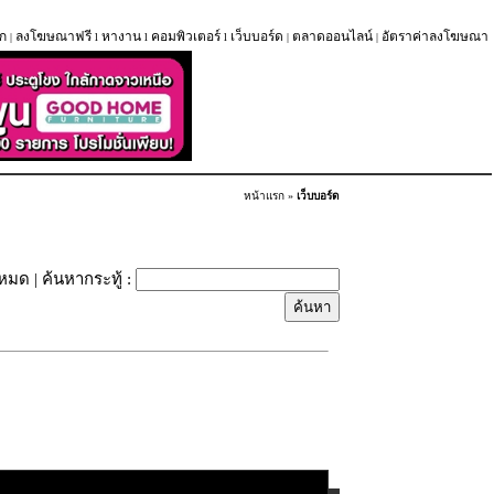
ก
ลงโฆษณาฟรี
หางาน
คอมพิวเตอร์
เว็บบอร์ด
ตลาดออนไลน์
อัตราค่าลงโฆษณา
|
l
l
l
|
|
หน้าแรก
»
เว็บบอร์ด
้งหมด
| ค้นหากระทู้ :