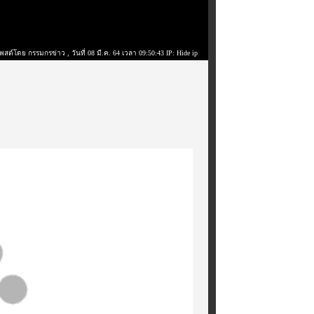
พสต์โดย กรรมกรข่าว
, วันที่ 08 มี.ค. 64 เวลา 09:50:43 IP: Hide ip