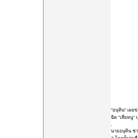
“อนุทิน” เผยข
ฉีด “เสี่ยหนู
.
นายอนุทิน ชา
3 โดยย้ำว่าเ