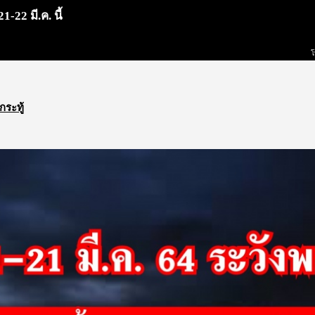
-22 มี.ค. นี้
โ
กระทู้