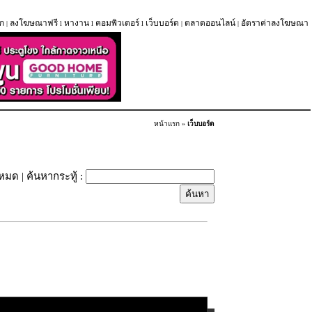
ก
ลงโฆษณาฟรี
หางาน
คอมพิวเตอร์
เว็บบอร์ด
ตลาดออนไลน์
อัตราค่าลงโฆษณา
|
l
l
l
|
|
หน้าแรก
»
เว็บบอร์ด
้งหมด
| ค้นหากระทู้ :