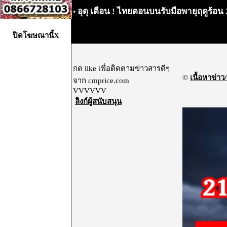
อุตุ เตือน ! ไทยตอนบนรับมือพายุฤดูร้อน 21
•
ปิดโฆษณานี้X
กด like เพื่อติดตามข่าวสารดีๆ
©
เนื้อหาข่าว/
จาก cmprice.com
VVVVVV
ลิงก์ผู้สนับสนุน