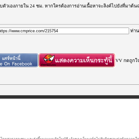
ะลบตัวเองภายใน 24 ชม. หากใครต้องการอ่านเนื้อหาจะลิงค์ไปยังที่มาต้น
ท่าน
VV กดถูกใจก