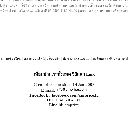
นโดยสาธารณชน และส่งขึ้นมาแบบอัตโนมัติ เจ้าของเว็บบอร์ดไม่รับผิดชอบต่อข้อความใดๆทั
ชื่อจริง ผู้อ่านจึงควรใช้วิจารณญาณในการกลั่นกรอง และถ้าท่านพบเห็นข้อความใด ที่ขัดต่
คล หรือหน่วยงานใด กรุณาแจ้งมาที่ 08-0500-1180 เพื่อให้ผู้ควบคุม ระบบทราบและทำการ
างานเชียงใหม่
|
ตลาดออนไลน์
|
เว็บบอร์ด
|
อัตราค่าลงโฆษณา
|
ลงโฆษณาฟรี ประกาศฟร
เพื่อนบ้านเราทั้งหมด วิธีแลก Link
© cmprice.com since 14 Jan 2005
E-mail:
FaceBook :
facebook.com/cmprice.fc
TEL. 08-0500-1180
Line id:
cmprice