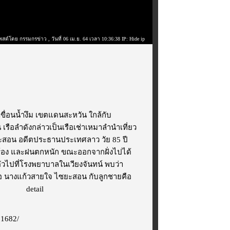
พสต์โดย กรรมกรข่าว
, วันที่ 06 เม.ย. 64 เวลา 10:36:38 IP: Hide ip
ำเขื่อนน้ำงึม เขตแดนสะหวัน ใกล้กับ
คน เรือลำดังกล่าวเป็นเรือเช่าเหมาลำนำเที่ยว
ะสอน อดีตประธานประเทศลาว วัย 85 ปี
้าร้อง และฝนตกหนัก ขณะออกจากฝั่งไปได้
วไปที่โรงพยาบาลในเวียงจันทน์ พบว่า
คือ นางแก้วสายใจ ไซยะสอน กับลูกชายคือ
งโฆษณา
detail
61682/