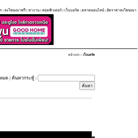
ก
ลงโฆษณาฟรี
หางาน
คอมพิวเตอร์
เว็บบอร์ด
ตลาดออนไลน์
อัตราค่าลงโฆษณา
|
l
l
l
|
|
หน้าแรก
»
เว็บบอร์ด
้งหมด
| ค้นหากระทู้ :