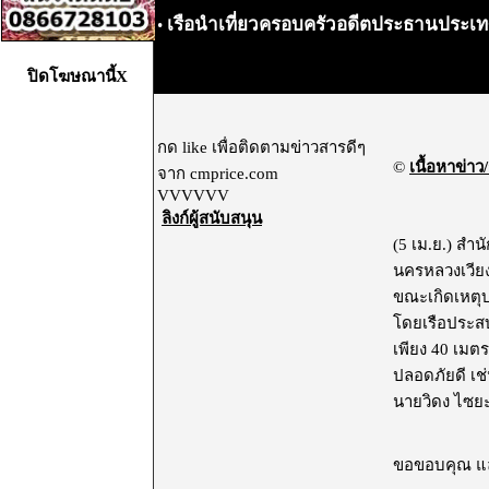
เรือนำเที่ยวครอบครัวอดีตประธานประเทศ
•
ปิดโฆษณานี้X
กด like เพื่อติดตามข่าวสารดีๆ
©
เนื้อหาข่าว/
จาก cmprice.com
VVVVVV
ลิงก์ผู้สนับสนุน
(5 เม.ย.) สำน
นครหลวงเวียงจ
ขณะเกิดเหตุ
โดยเรือประสบ
เพียง 40 เมต
ปลอดภัยดี เช
นายวิดง ไซยะสอ
ขอขอบคุณ และ