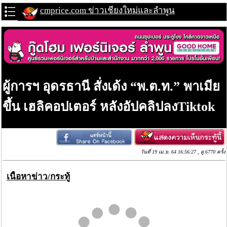
cmprice.com ข่าวเชียงใหม่และลำพูน
ผู้การฯ อุดรธานี สั่งเด้ง “พ.ต.ท.” พาเมีย
ขึ้น เฮลิคอปเตอร์ หลังอัปคลิปลงTiktok
วันที่ 19 เม.ย. 64 16:56:27 , ดู 6770 ครั้ง
เนื้อหาข่าว/กระทู้