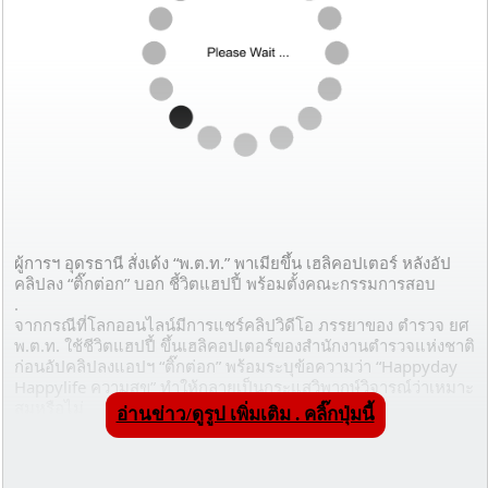
ผู้การฯ อุดรธานี สั่งเด้ง “พ.ต.ท.” พาเมียขึ้น เฮลิคอปเตอร์ หลังอัป
คลิปลง “ติ๊กต่อก” บอก ชี้วิตแฮปปี้ พร้อมตั้งคณะกรรมการสอบ
.
จากกรณีที่โลกออนไลน์มีการแชร์คลิปวิดีโอ ภรรยาของ ตำรวจ ยศ 
พ.ต.ท. ใช้ชีวิตแฮปปี้ ขึ้นเฮลิคอปเตอร์ของสำนักงานตำรวจแห่งชาติ 
ก่อนอัปคลิปลงแอปฯ “ติ๊กต่อก” พร้อมระบุข้อความว่า “Happyday 
Happylife ความสุข” ทำให้กลายเป็นกระแสวิพากษ์วิจารณ์ว่าเหมาะ
สมหรือไม่
อ่านข่าว/ดูรูป เพิ่มเติม . คลิ๊กปุ่มนี้
.
ล่าสุด ผู้สื่อข่าวรายงานว่า พล.ต.ต. พิษณุ อุณหเสรี ผู้บังคับการ
ตำรวจภูธรอุดรธานี ระบุ เหตุการณ์เกิดขึ้นเมื่อปี 2562 ตำรวจเดิน