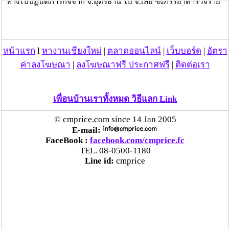
ทางไปปฏิบัติภารกิจจาก จ.อุดรธานี ไป จ.เลย ซึ่งภรรยาตำรวจราย
ดังกล่าวไม่มีส่วนเกี่ยวข้องกับการปฏิบัติงาน และได้สั่งตั้งกรรมการ
หน้าแรก
l
หางานเชียงใหม่
|
ตลาดออนไลน์
|
เว็บบอร์ด
|
อัตรา
ค่าลงโฆษณา
|
ลงโฆษณาฟรี ประกาศฟรี
|
ติดต่อเรา
Ch3ThailandNews
เพื่อนบ้านเราทั้งหมด วิธีแลก Link
© cmprice.com since 14 Jan 2005
วันที่ 19 เม.ย. 64 16:56:27 , ดู 6770 ครั้ง
E-mail:
FaceBook :
facebook.com/cmprice.fc
กระทู้/ข่าว อื่นๆ ที่น่าสนใจ ในเว็บไซต์ cmprice.com
TEL. 08-0500-1180
ชื่นชม ตำรวจแม่ทาลำพูน ช่วยสาวลำพูนเหยื่อมิจฯ
Line id:
cmprice
หวิดสูญเงินเกือบสองแสน โชคดีรู้ตัวเร็ว! รีบแจ้งตร.
ประสาน สตช.สายด่วน 1441 อายัดบัญชี-ตามเงินได้
คืนครบ
ตร.สภ.เมืองลำพูน ยึดยาบ้ากว่า 700 เม็ด หลังชาว