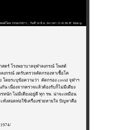
โพสต์โดย กรรมกรข่าว
, วันที่ 24 มิ.ย. 64 เวลา 11:41:06 IP: Hide ip
ศาสตร์ โรงพยาบาลจุฬาลงกรณ์ โพสต์
ฬาลงกรณ์ งดรับตรวจคัดกรองหาเชื้อโค
้ป่วย โดยระบุข้อความว่า คัดกรอง covid จุฬาฯ
่นกัน เนื่องจากตรวจแล้วต้องรับก็ไม่มีเตียง
ัก ไม่มีเตียงอยู่ดี ทุก รพ. น่าจะเหมือน
ทั่งสอดท่อใช้เครื่องช่วยหายใจ ปัญหาคือ
01974/