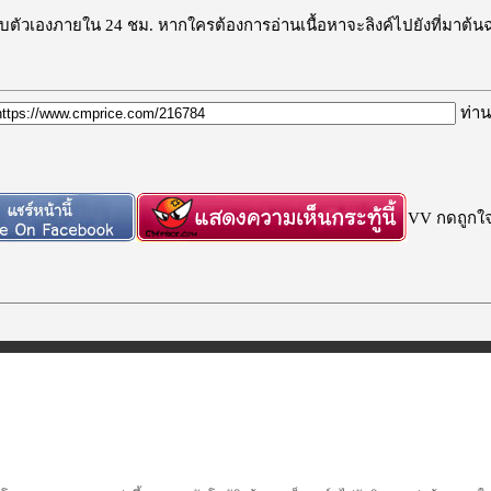
ะลบตัวเองภายใน 24 ชม. หากใครต้องการอ่านเนื้อหาจะลิงค์ไปยังที่มาต้น
ท่าน
VV กดถูกใจก