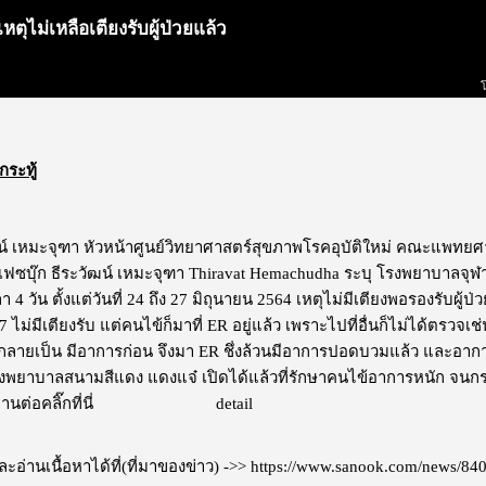
หตุไม่เหลือเตียงรับผู้ป่วยแล้ว
กระทู้
น์ เหมะจุฑา หัวหน้าศูนย์วิทยาศาสตร์สุขภาพโรคอุบัติใหม่ คณะแพทย
เฟซบุ๊ก ธีระวัฒน์ เหมะจุฑา Thiravat Hemachudha ระบุ โรงพยาบาลจุ
ลา 4 วัน ตั้งแต่วันที่ 24 ถึง 27 มิถุนายน 2564 เหตุไม่มีเตียงพอรองรับผู
7 ไม่มีเตียงรับ แต่คนไข้ก็มาที่ ER อยู่แล้ว เพราะไปที่อื่นก็ไม่ได้ตรวจเช
ยกลายเป็น มีอาการก่อน จึงมา ER ชึ่งล้วนมีอาการปอดบวมแล้ว และอาการหน
งพยาบาลสนามสีแดง แดงแจ๋ เปิดได้แล้วที่รักษาคนไข้อาการหนัก จนกระ
่านต่อคลิ๊กที่นี่
ไม่แสดงโฆษณา
detail
อ่านเนื้อหาได้ที่(ที่มาของข่าว) ->>
https://www.sanook.com/news/84