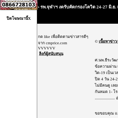
รพ.จุฬาฯ งดรับคัดกรองโควิด 24-27 มิ.ย. เ
•
ปิดโฆษณานี้X
กด like เพื่อติดตามข่าวสารดีๆ
©
เนื้อหาข่าว/
จาก cmprice.com
VVVVVV
ลิงก์ผู้สนับสนุน
ศ.นพ.ธีระวัฒ
ข้อความผ่าน 
วิด-19 เป็นเว
ปิด 4 วัน 24-2
ไม่มีคนดู เล
กันหมด 1- โร
...................
อ
ขอขอบคุณ และ