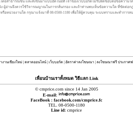
นโดยสาธารณชน และส่งขึ้นมาแบบอัตโนมัติ เจ้าของเว็บบอร์ดไม่รับผิดชอบต่อข้อความใดๆทั
ชื่อจริง ผู้อ่านจึงควรใช้วิจารณญาณในการกลั่นกรอง และถ้าท่านพบเห็นข้อความใด ที่ขัดต่
คล หรือหน่วยงานใด กรุณาแจ้งมาที่ 08-0500-1180 เพื่อให้ผู้ควบคุม ระบบทราบและทำการ
างานเชียงใหม่
|
ตลาดออนไลน์
|
เว็บบอร์ด
|
อัตราค่าลงโฆษณา
|
ลงโฆษณาฟรี ประกาศฟร
เพื่อนบ้านเราทั้งหมด วิธีแลก Link
© cmprice.com since 14 Jan 2005
E-mail:
FaceBook :
facebook.com/cmprice.fc
TEL. 08-0500-1180
Line id:
cmprice