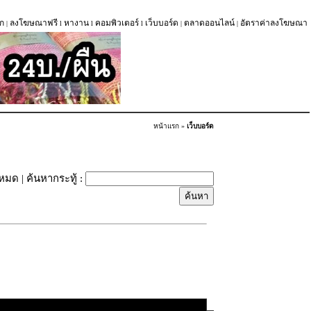
ก
ลงโฆษณาฟรี
หางาน
คอมพิวเตอร์
เว็บบอร์ด
ตลาดออนไลน์
อัตราค่าลงโฆษณา
|
l
l
l
|
|
หน้าแรก
»
เว็บบอร์ด
้งหมด
| ค้นหากระทู้ :