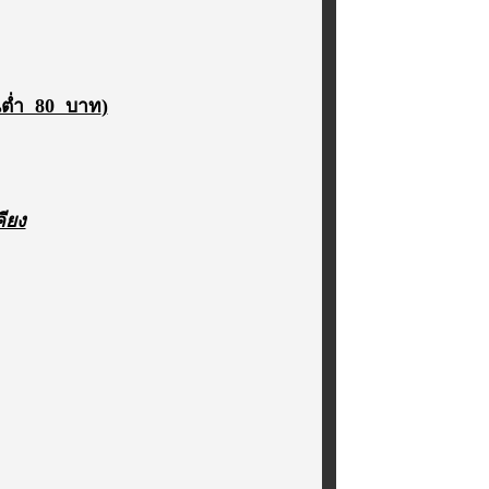
้นต่ำ 80 บาท
)
ียง