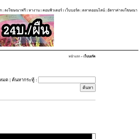
ก
ลงโฆษณาฟรี
หางาน
คอมพิวเตอร์
เว็บบอร์ด
ตลาดออนไลน์
อัตราค่าลงโฆษณา
|
l
l
l
|
|
หน้าแรก
»
เว็บบอร์ด
้งหมด
| ค้นหากระทู้ :