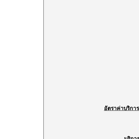
อัตราค่าบริกา
บริกา