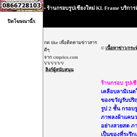
ร้านกรอบรูปเชียงใหม่ KL Frame บริการอ
•
ปิดโฆษณานี้X
กด like เพื่อติดตามข่าวสาร
©
เนื้อหาข่าว/กระทู
ดีๆ
จาก cmprice.com
VVVVVV
ลิงก์ผู้สนับสนุน
ร้านกรอบ รูปเ
เคลือบลามิเนต
ของขวัญรับปริ
รูป 2 ชั้น กรอ
ภาพลงผ้าแคนวาส
อย่างสวยสด ภา
เป็นของที่ระรึ