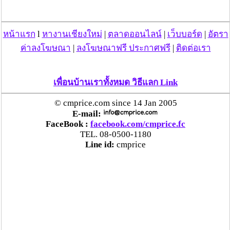
แม่สะเรียง ลุยตรวจ “สกุชชี่“ ของเล่นอันตราย พบไร้
หน้าแรก
l
หางานเชียงใหม่
|
ตลาดออนไลน์
|
เว็บบอร์ด
|
อัตรา
มาตรฐานเสี่ยงอันตราย สั่งห้ามขาย-เตือนภัยผู้
ปกครองเฝ้าระวังบุตรหลาน
ค่าลงโฆษณา
|
ลงโฆษณาฟรี ประกาศฟรี
|
ติดต่อเรา
“ลาว” ส่ง “24 คนไทย” กลับประเทศผ่านด่าน
เพื่อนบ้านเราทั้งหมด วิธีแลก Link
เชียงของ เพื่อดำเนินการตามกฎหมาย พบส่วนใหญ่มี
เอี่ยวแก๊งคอลเซ็นเตอร์
© cmprice.com since 14 Jan 2005
E-mail:
FaceBook :
facebook.com/cmprice.fc
“ตรีนุช” เปิดตัวระบบ “e-WorkPermit” ลงทะเบียน
TEL. 08-0500-1180
แรงงานต่างด้าวออนไลน์ ให้บริการ 24 ชั่วโมงทั่ว
Line id:
cmprice
ประเทศ เริ่ม 13 ต.ค. นี้
คพ. เผยผลตรวจคุณภาพน้ำแม่น้ำกก-แม่น้ำสาย-
แม่น้ำรวก-แม่น้ำโขง พื้นที่เชียงใหม่-เชียงราย ครั้งที่
8 “พบสารหนูสูงเกินค่ามาตรฐาน“
ไทยยังน่าลงทุน หลังพบต่างชาติเชื่อมั่นลงทุนครึ่งปี