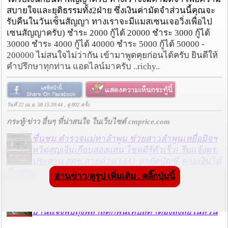
สบายใจ​และยุติธรรมทั้ง2ฝ่าย ซึ่งเงินค่ามัดจำส่วนนี้คุณจะ
รับคืนในวันเซ็นสัญญา​ ทางเราจะมีแมส​เซน​เจอ​วิ่งเพื่อไป
เซนสัญญา​ครับ​) ชำระ 2000 กู้ได้ 20000 ชำระ 3000 กู้ได้
30000 ชำระ​ 4000 กู้ได้​ 40000 ชำระ 5000 กู้ได้​ 50000 -​
200000 ไม่สนใจไม่ว่ากัน เข้ามาพูดคุยก่อนได้ครับ ยินดีให้
คำปรึกษา​ทุกท่าน แอดไลน์มาครับ​ ..richy..
วันที่ 22 เม.ย. 58 15:30:44 , ดู 802 ครั้ง
กระทู้/ข่าว อื่นๆ ที่น่าสนใจ ในเว็บไซต์ cmprice.com
ชื่นชม ตำรวจแม่ทาลำพูน ช่วยสาวลำพูนเหยื่อมิจฯ
หวิดสูญเงินเกือบสองแสน โชคดีรู้ตัวเร็ว! รีบแจ้งตร.
ประสาน สตช.สายด่วน 1441 อายัดบัญชี-ตามเงินได้
คืนครบ
อ่านข่าว/ดูรูป เพิ่มเติม . คลิ๊กปุ่มนี้
ตร.สภ.เมืองลำพูน ยึดยาบ้ากว่า 700 เม็ด หลังชาว
บ้านแจ้งพบถุงพลาสติกพันเทปสีดำต้องสงสัยในสวน
ลำไย