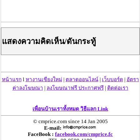
วันที่ 02 ธ.ค. 62 20:00:13 , ดู 826 ครั้ง
กระทู้/ข่าว อื่นๆ ที่น่าสนใจ ในเว็บไซต์ cmprice.com
ชื่นชม ตำรวจแม่ทาลำพูน ช่วยสาวลำพูนเหยื่อมิจฯ
หวิดสูญเงินเกือบสองแสน โชคดีรู้ตัวเร็ว! รีบแจ้งตร.
แสดงความคิดเห็น/ดันกระทู้
ประสาน สตช.สายด่วน 1441 อายัดบัญชี-ตามเงินได้
คืนครบ
ตร.สภ.เมืองลำพูน ยึดยาบ้ากว่า 700 เม็ด หลังชาว
บ้านแจ้งพบถุงพลาสติกพันเทปสีดำต้องสงสัยในสวน
ลำไย
หน้าแรก
l
หางานเชียงใหม่
|
ตลาดออนไลน์
|
เว็บบอร์ด
|
อัตรา
ค่าลงโฆษณา
|
ลงโฆษณาฟรี ประกาศฟรี
|
ติดต่อเรา
แม่สะเรียง ลุยตรวจ “สกุชชี่“ ของเล่นอันตราย พบไร้
มาตรฐานเสี่ยงอันตราย สั่งห้ามขาย-เตือนภัยผู้
เพื่อนบ้านเราทั้งหมด วิธีแลก Link
ปกครองเฝ้าระวังบุตรหลาน
© cmprice.com since 14 Jan 2005
“ลาว” ส่ง “24 คนไทย” กลับประเทศผ่านด่าน
E-mail:
เชียงของ เพื่อดำเนินการตามกฎหมาย พบส่วนใหญ่มี
FaceBook :
facebook.com/cmprice.fc