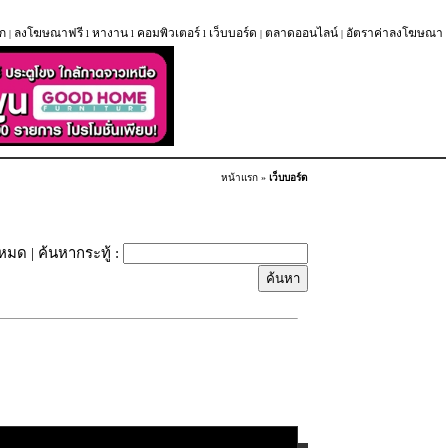
ก
ลงโฆษณาฟรี
หางาน
คอมพิวเตอร์
เว็บบอร์ด
ตลาดออนไลน์
อัตราค่าลงโฆษณา
|
l
l
l
|
|
หน้าแรก
»
เว็บบอร์ด
้งหมด
| ค้นหากระทู้ :