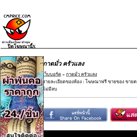
ปิดโฆษณานี้X
กาดมั่ว ครัวแลง
เว็บบอร์ด
»
กาดมั่ว ครัวแลง
รายละเอียดของห้อง : โฆษณาฟรี ขายของ ขายตร
ไม่มีลบ