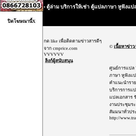
ตู้ล่าม บริการให้เช่า ตู้แปลภาษา หูฟัง
•
ปิดโฆษณานี้X
กด like เพื่อติดตามข่าวสารดีๆ
©
เนื้อหาข่าว/
จาก cmprice.com
VVVVVV
ลิงก์ผู้สนับสนุน
ศูนย์การแปล Tr
ภาษา หูฟังแ
คำแนะนำรายละ
บริการการแป
แปลเอกสาร รั
งานประชุมระด
สัมมนาทั่วประ
http://www.tra