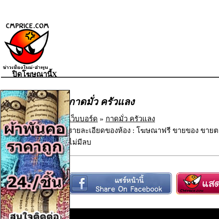
ปิดโฆษณานี้X
กาดมั่ว ครัวแลง
เว็บบอร์ด
»
กาดมั่ว ครัวแลง
รายละเอียดของห้อง : โฆษณาฟรี ขายของ ขายตร
ไม่มีลบ