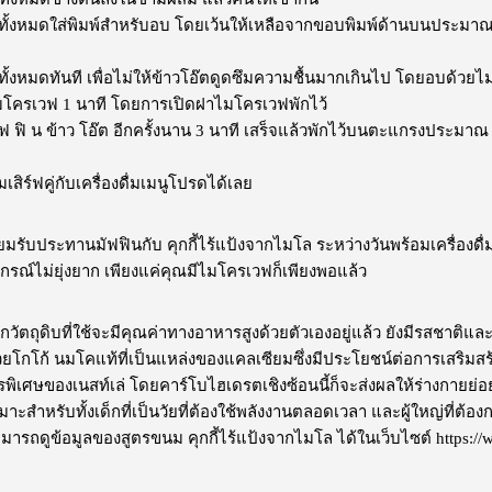
ั้งหมดใส่พิมพ์สำหรับอบ โดยเว้นให้เหลือจากขอบพิมพ์ด้านบนประมาณ 1 ซม
ั้งหมดทันที เพื่อไม่ให้ข้าวโอ๊ตดูดซึมความชื้นมากเกินไป โดยอบด้วยไ
ไมโครเวฟ 1 นาที โดยการเปิดฝาไมโครเวฟพักไว้
ฟ ฟิ น ข้าว โอ๊ต อีกครั้งนาน 3 นาที เสร็จแล้วพักไว้บนตะแกรงประมาณ 5 
เสิร์ฟคู่กับเครื่องดื่มเมนูโปรดได้เลย
ยมรับประทานมัฟฟินกับ
คุกกี้ไร้แป้งจากไมโล
ระหว่างวันพร้อมเครื่องดื่
ปกรณ์ไม่ยุ่งยาก เพียงแค่คุณมีไมโครเวฟก็เพียงพอแล้ว
ถุดิบที่ใช้จะมีคุณค่าทางอาหารสูงด้วยตัวเองอยู่แล้ว ยังมีรสชาติและค
โกโก้ นมโคแท้ที่เป็นแหล่งของแคลเซียมซึ่งมีประโยชน์ต่อการเสริมสร้
รพิเศษของเนสท์เล่ โดยคาร์โบไฮเดรตเชิงซ้อนนี้ก็จะส่งผลให้ร่างกายย่อ
มาะสำหรับทั้งเด็กที่เป็นวัยที่ต้องใช้พลังงานตลอดเวลา และผู้ใหญ่ที่
มารถดูข้อมูลของสูตรขนม คุกกี้ไร้แป้งจากไมโล ได้ในเว็บไซต์ https://w