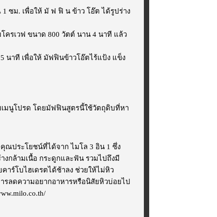
. เพื่อให้ มั ฟ ฟิ น ข้าว โอ๊ต ได้รูปร่าง
มโครเวฟ ขนาด 800 วัตต์ นาน 4 นาที แล้ว
นาที เพื่อให้ มัฟฟินข้าวโอ๊ตไร้แป้ง แข็ง
มเมนูโปรด โดยมัฟฟินสูตรนี้ใช้วัตถุดิบที่หา
ุณประโยชน์ที่ได้จาก ไมโล 3 อิน 1 ซึ่ง
างกล้ามเนื้อ กระดูกและฟัน รวมไปถึงมี
ยคาร์โบไฮเดรตได้ช้าลง ช่วยให้ไม่หิว
ต้องการลดความอยากอาหารหรือนิสัยหิวบ่อยไป
ww.milo.co.th/