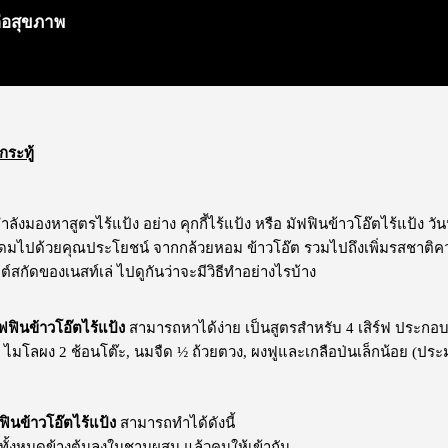
ีต่อสุขภาพ
กระทู้
ำลังมองหาสูตรไร้แป้ง อย่าง คุกกี้ไร้แป้ง หรือ
มัฟฟินข้าวโอ๊ตไร้แป้ง
วัน
อุดมไปด้วยคุณประโยชน์ จากกล้วยหอม ข้าวโอ๊ต รวมไปถึงเพิ่มรสชาติคว
์สกัดของเนสท์เล่ ไปดูกันว่าจะมีวิธีทำอย่างไรบ้าง
ฟฟินข้าวโอ๊ตไร้แป้ง
สามารถหาได้ง่าย เป็นสูตรสำหรับ 4 เสิร์ฟ ประกอบ
ก, ไมโลผง 2 ช้อนโต๊ะ, นมจืด ½ ถ้วยตวง, ผงฟูและเกลือป่นเล็กน้อย (
ฟฟินข้าวโอ๊ตไร้แป้ง
สามารถทำได้ดังนี้
บทั้งหมดข้างต้นลงในชามผสม แล้วคนให้เข้ากัน