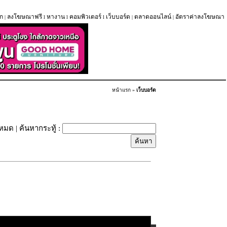
ก
ลงโฆษณาฟรี
หางาน
คอมพิวเตอร์
เว็บบอร์ด
ตลาดออนไลน์
อัตราค่าลงโฆษณา
|
l
l
l
|
|
หน้าแรก
»
เว็บบอร์ด
้งหมด
| ค้นหากระทู้ :