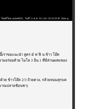
โพสต์โดย asider8629
, วันที่ 11 ต.ค. 65 เวลา 20:16:59 IP: Hide ip
นี้เราขอแนะนำ สูตร มั ฟ ฟิ น ข้าว โอ๊ต
ามอร่อยด้วย ไมโล 3 อิน 1 ที่มีส่วนผสมของ
ด้วย ข้าวโอ๊ต 2/3 ถ้วยตวง, กล้วยหอมสุกบด
ประมาณปลายช้อนชา)