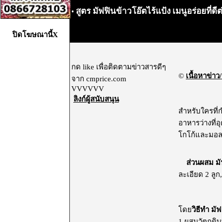
สูตร มัฟฟินข้าวโอ๊ตไร้แป้ง เมนูอร่อยที่ด
•
ปิดโฆษณานี้X
กด like เพื่อติดตามข่าวสารดีๆ
©
เนื้อหาข่าว/
จาก cmprice.com
VVVVVV
ลิงก์ผู้สนับสนุน
สำหรับใครที่ก
อาหารว่างที่
โกโก้และมอลต
ส่วนผสม มั
ละเอียด 2 ลู
โดย
วิธีทำ มั
1 ผสมวัตถุดิ