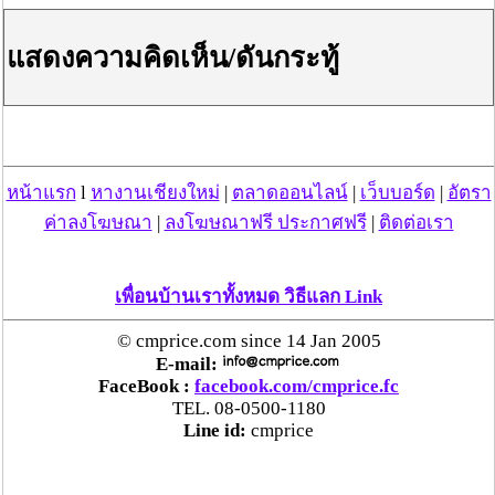
แสดงความคิดเห็น/ดันกระทู้
วันที่ 12 ก.ค. 66 05:30:01 , ดู 532 ครั้ง
กระทู้/ข่าว อื่นๆ ที่น่าสนใจ ในเว็บไซต์ cmprice.com
ชื่นชม ตำรวจแม่ทาลำพูน ช่วยสาวลำพูนเหยื่อมิจฯ
หวิดสูญเงินเกือบสองแสน โชคดีรู้ตัวเร็ว! รีบแจ้งตร.
หน้าแรก
l
หางานเชียงใหม่
|
ตลาดออนไลน์
|
เว็บบอร์ด
|
อัตรา
ประสาน สตช.สายด่วน 1441 อายัดบัญชี-ตามเงินได้
ค่าลงโฆษณา
|
ลงโฆษณาฟรี ประกาศฟรี
|
ติดต่อเรา
คืนครบ
ตร.สภ.เมืองลำพูน ยึดยาบ้ากว่า 700 เม็ด หลังชาว
เพื่อนบ้านเราทั้งหมด วิธีแลก Link
บ้านแจ้งพบถุงพลาสติกพันเทปสีดำต้องสงสัยในสวน
© cmprice.com since 14 Jan 2005
ลำไย
E-mail:
FaceBook :
facebook.com/cmprice.fc
แม่สะเรียง ลุยตรวจ “สกุชชี่“ ของเล่นอันตราย พบไร้
TEL. 08-0500-1180
มาตรฐานเสี่ยงอันตราย สั่งห้ามขาย-เตือนภัยผู้
Line id:
cmprice
ปกครองเฝ้าระวังบุตรหลาน