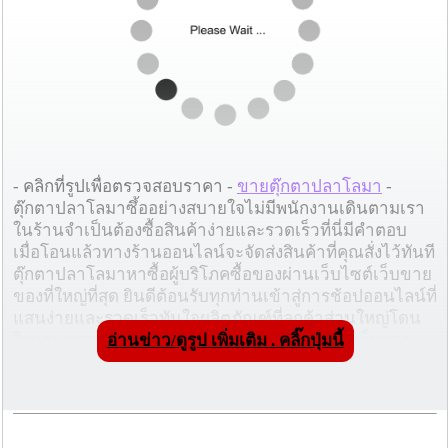
- คลิกที่รูปเพื่อตรวจสอบราคา -
ขายตุ๊กตาปลาโลมา
-
ตุ๊กตาปลาโลมาซึ้ออย่างสบายใจไม่มีพนักงานเดินตามเรา
ในร้านจำเป็นต้องซื้อสินค้าง่ายและรวดเร็วที่นี่มีคำตอบ
เมื่อโอนแล้วทางร้านออนไลน์จะจัดส่งสินค้าที่คุณสั่งไว้ทันที
ตุ๊กตาปลาโลมาหาซื้อผู้บริโภคซื้อของผ่านเว็บไซต์เว็บขาย
ของที่ใหญ่ที่สุด ยินดีต้อนรับทุกท่านเข้าสู่การช้อปออนไลน์ที่
แสนง่ายและรวดเร็วทันใจผลิตภัณฑ์ที่ลูกค้าส่วนใหญ่โดน
อ่านข่าว/ดูรูป เพิ่มเติม . คลิ๊กปุ่มนี้
ใจและอยากได้ขายตุ๊กตาปลาโลมาเลือกshopvoเว็บขาย
ของดีๆเยอะแยะ ยุคนี้ช้อปปิ้งออนไลน์มีอยู่รอบตัวผู้ซื้อสั่งซื้อ
สินค้าออนไลน์ช้อปกระหน่ำจนพอใจ
โฆษณาผู้สนับสนุน