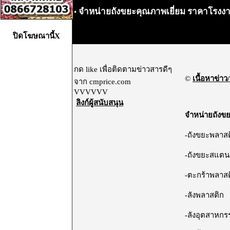
จำหน่ายถังขยะคุณภาพเยี่ยม ราคาโรงงา
•
ปิดโฆษณานี้X
กด like เพื่อติดตามข่าวสารดีๆ
©
เนื้อหาข่าว/
จาก cmprice.com
VVVVVV
ลิงก์ผู้สนับสนุน
จำหน่ายถังข
-ถังขยะพลาส
-ถังขยะสแตน
-ตะกร้าพลาส
-ลังพลาสติก
-ลังอุตสาหกร