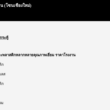
น (โซนเชียงใหม่)
กระทู้
ยะพลาสติกหลากหลายคุณภาพเยี่ยม ราคาโรงงาน
ติก
เลส
ติก
รม