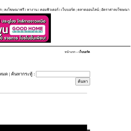
ก
ลงโฆษณาฟรี
หางาน
คอมพิวเตอร์
เว็บบอร์ด
ตลาดออนไลน์
อัตราค่าลงโฆษณา
|
l
l
l
|
|
หน้าแรก
»
เว็บบอร์ด
้งหมด
| ค้นหากระทู้ :