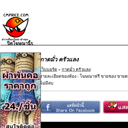
ปิดโฆษณานี้X
กาดมั่ว ครัวแลง
เว็บบอร์ด
»
กาดมั่ว ครัวแลง
รายละเอียดของห้อง : โฆษณาฟรี ขายของ ขายตร
ไม่มีลบ