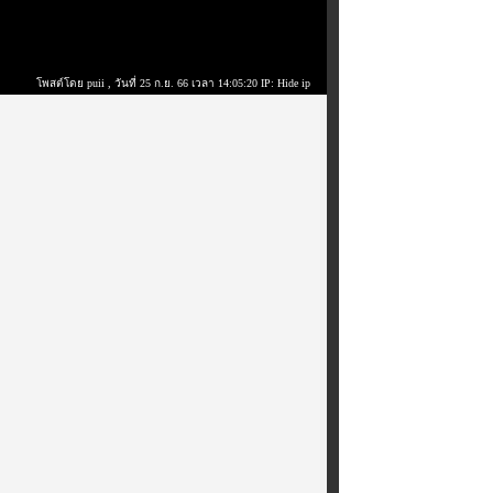
โพสต์โดย puii
, วันที่ 25 ก.ย. 66 เวลา 14:05:20 IP: Hide ip