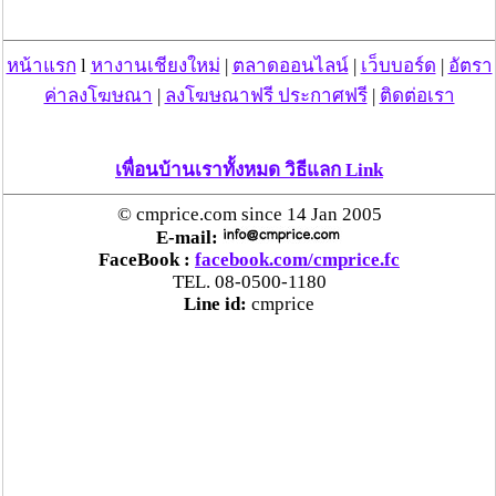
กระทู้/ข่าว อื่นๆ ที่น่าสนใจ ในเว็บไซต์ cmprice.com
ชื่นชม ตำรวจแม่ทาลำพูน ช่วยสาวลำพูนเหยื่อมิจฯ
หน้าแรก
l
หางานเชียงใหม่
|
ตลาดออนไลน์
|
เว็บบอร์ด
|
อัตรา
หวิดสูญเงินเกือบสองแสน โชคดีรู้ตัวเร็ว! รีบแจ้งตร.
ค่าลงโฆษณา
|
ลงโฆษณาฟรี ประกาศฟรี
|
ติดต่อเรา
ประสาน สตช.สายด่วน 1441 อายัดบัญชี-ตามเงินได้
คืนครบ
เพื่อนบ้านเราทั้งหมด วิธีแลก Link
ตร.สภ.เมืองลำพูน ยึดยาบ้ากว่า 700 เม็ด หลังชาว
บ้านแจ้งพบถุงพลาสติกพันเทปสีดำต้องสงสัยในสวน
© cmprice.com since 14 Jan 2005
ลำไย
E-mail:
FaceBook :
facebook.com/cmprice.fc
TEL. 08-0500-1180
แม่สะเรียง ลุยตรวจ “สกุชชี่“ ของเล่นอันตราย พบไร้
Line id:
cmprice
มาตรฐานเสี่ยงอันตราย สั่งห้ามขาย-เตือนภัยผู้
ปกครองเฝ้าระวังบุตรหลาน
“ลาว” ส่ง “24 คนไทย” กลับประเทศผ่านด่าน
เชียงของ เพื่อดำเนินการตามกฎหมาย พบส่วนใหญ่มี
เอี่ยวแก๊งคอลเซ็นเตอร์