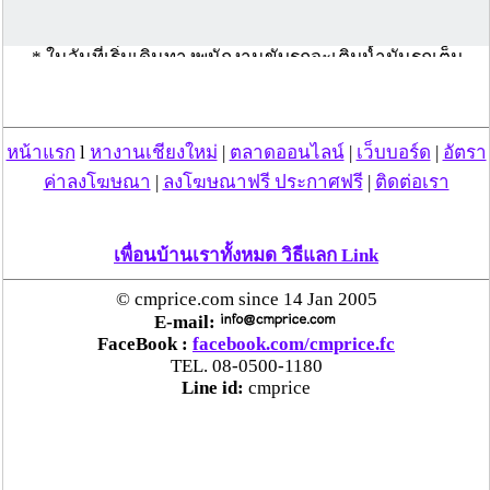
เงื่อนไขค่าน้ำมัน-ค่าทางด่วน-ค่าผ่านทางอื่นๆ
* ในวันที่เริ่มเดินทางพนักงานขับรถจะเติมน้ำมันรถเต็ม
ถัง ก่อนที่จะไปรับ ผู้ใช้บริการตามสถานที่ที่ได้นัดหมายไว้
(ผู้ใช้บริการสามารถขอตรวจสอบได้)
* การเติมน้ำมันรถในครั้งต่อๆไป ผู้ใช้บริการจะต้องเป็น
หน้าแรก
l
หางานเชียงใหม่
|
ตลาดออนไลน์
|
เว็บบอร์ด
|
อัตรา
ผู้รับผิดชอบค่าใช้จ่ายและเติมน้ำมันเต็มถังให้กับ พนักงาน
ขับรถ เมื่อเดินทางกลับถึงปลายทาง
ค่าลงโฆษณา
|
ลงโฆษณาฟรี ประกาศฟรี
|
ติดต่อเรา
* ค่าผ่านทางด่วน หรือ ค่าผ่านทางอื่นๆ ผู้ใช้บริการต้อง
เป็นผู้รับผิดชอบค่าใช้จ่าย
เพื่อนบ้านเราทั้งหมด วิธีแลก Link
© cmprice.com since 14 Jan 2005
E-mail:
FaceBook :
facebook.com/cmprice.fc
TEL. 08-0500-1180
Line id:
cmprice