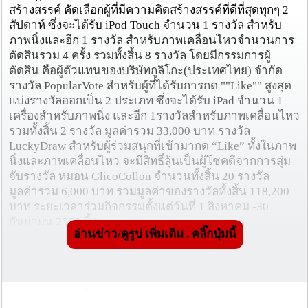
สร้างสรรค์ คัดเลือกผู้ที่มีความคิดสร้างสรรค์ที่ดีที่สุดทุกๆ 2
สัปดาห์ ซึ่งจะได้รับ iPod Touch จำนวน 1 รางวัล สำหรับ
ภาพนิ่งและอีก 1 รางวัล สำหรับภาพเคลื่อนไหวจำนวนการ
ตัดสินรวม 4 ครั้ง รวมทั้งสิ้น 8 รางวัล โดยมีกรรมการผู้
ตัดสิน คือผู้ตัวแทนของบริษัทกูลิโกะ(ประเทศไทย) จำกัด
รางวัล PopularVote สำหรับผู้ที่ได้รับการกด ""Like"" สูงสุด
แบ่งรางวัลออกเป็น 2 ประเภท ซึ่งจะได้รับ iPad จำนวน 1
เครื่องสำหรับภาพนิ่ง และอีก 1รางวัลสำหรับภาพเคลื่อนไหว
รวมทั้งสิ้น 2 รางวัล มูลค่ารวม 33,000 บาท รางวัล
LuckyDraw สำหรับผู้ร่วมสนุกที่เข้ามากด “Like” ทั้งในภาพ
นิ่งและภาพเคลื่อนไหว จะมีสิทธิ์ลุ้นเป็นผู้โชคดีจากการสุ่ม
จับรางวัล หมอน GlicoCollon จำนวนทั้งสิ้น 20 รางวัล
มูลค่ารวม 6,000 บาท รวมมูลค่าของรางวัลทั้งสิ้น 118,200
บาท ระยะเวลาร่วมกิจกรรมตั้งแต่วันที่ 1 สิงหาคม -30
กันยายน 2556 นี้ "
อ่านข่าว/ดูรูป เพิ่มเติม . คลิ๊กปุ่มนี้
วันที่ 18 ส.ค. 56 04:12:42 , ดู 4184 ครั้ง
กระทู้/ข่าว อื่นๆ ที่น่าสนใจ ในเว็บไซต์ cmprice.com