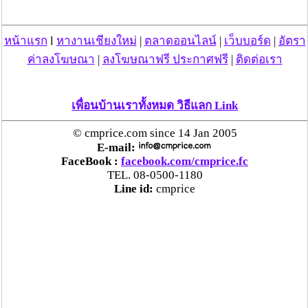
ชื่นชม ตำรวจแม่ทาลำพูน ช่วยสาวลำพูนเหยื่อมิจฯ
หวิดสูญเงินเกือบสองแสน โชคดีรู้ตัวเร็ว! รีบแจ้งตร.
หน้าแรก
l
หางานเชียงใหม่
|
ตลาดออนไลน์
|
เว็บบอร์ด
|
อัตรา
ประสาน สตช.สายด่วน 1441 อายัดบัญชี-ตามเงินได้
คืนครบ
ค่าลงโฆษณา
|
ลงโฆษณาฟรี ประกาศฟรี
|
ติดต่อเรา
ตร.สภ.เมืองลำพูน ยึดยาบ้ากว่า 700 เม็ด หลังชาว
เพื่อนบ้านเราทั้งหมด วิธีแลก Link
บ้านแจ้งพบถุงพลาสติกพันเทปสีดำต้องสงสัยในสวน
ลำไย
© cmprice.com since 14 Jan 2005
E-mail:
FaceBook :
facebook.com/cmprice.fc
แม่สะเรียง ลุยตรวจ “สกุชชี่“ ของเล่นอันตราย พบไร้
TEL. 08-0500-1180
มาตรฐานเสี่ยงอันตราย สั่งห้ามขาย-เตือนภัยผู้
Line id:
cmprice
ปกครองเฝ้าระวังบุตรหลาน
“ลาว” ส่ง “24 คนไทย” กลับประเทศผ่านด่าน
เชียงของ เพื่อดำเนินการตามกฎหมาย พบส่วนใหญ่มี
เอี่ยวแก๊งคอลเซ็นเตอร์
“ตรีนุช” เปิดตัวระบบ “e-WorkPermit” ลงทะเบียน