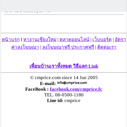
วันที่ 17 ก.ย. 56 11:53:16 , ดู 6107 ครั้ง
กระทู้/ข่าว อื่นๆ ที่น่าสนใจ ในเว็บไซต์ cmprice.com
ชื่นชม ตำรวจแม่ทาลำพูน ช่วยสาวลำพูนเหยื่อมิจฯ
หวิดสูญเงินเกือบสองแสน โชคดีรู้ตัวเร็ว! รีบแจ้งตร.
หน้าแรก
l
หางานเชียงใหม่
|
ตลาดออนไลน์
|
เว็บบอร์ด
|
อัตรา
ประสาน สตช.สายด่วน 1441 อายัดบัญชี-ตามเงินได้
ค่าลงโฆษณา
|
ลงโฆษณาฟรี ประกาศฟรี
|
ติดต่อเรา
คืนครบ
ตร.สภ.เมืองลำพูน ยึดยาบ้ากว่า 700 เม็ด หลังชาว
เพื่อนบ้านเราทั้งหมด วิธีแลก Link
บ้านแจ้งพบถุงพลาสติกพันเทปสีดำต้องสงสัยในสวน
ลำไย
© cmprice.com since 14 Jan 2005
E-mail:
FaceBook :
facebook.com/cmprice.fc
แม่สะเรียง ลุยตรวจ “สกุชชี่“ ของเล่นอันตราย พบไร้
TEL. 08-0500-1180
มาตรฐานเสี่ยงอันตราย สั่งห้ามขาย-เตือนภัยผู้
Line id:
cmprice
ปกครองเฝ้าระวังบุตรหลาน
“ลาว” ส่ง “24 คนไทย” กลับประเทศผ่านด่าน
เชียงของ เพื่อดำเนินการตามกฎหมาย พบส่วนใหญ่มี