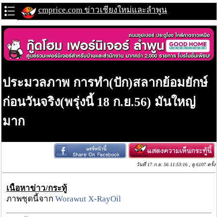
cmprice.com ข่าวเชียงใหม่และลำพูน
ประมวลภาพ การทำ(ปัก)สลากย้อมยักษ์
ก่อนวันจริง(พรุ่งนี้ 18 ก.ย.56) มันใหญ่
มาก
วันที่ 17 ก.ย. 56 11:53:16 , ดู 6107 ครั้ง
เนื้อหาข่าว/กระทู้
ภาพชุดนี้จาก
Worawut X-RayOil