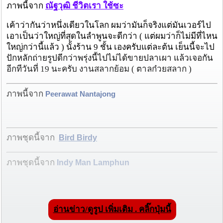
ภาพนี้จาก
ณัฐวุฒิ ชีวิตเรา ใช้ซะ
เค้าว่ากันว่าหนึ่งเดียวในโ
ลก ผมว่ามันก็จริงแต่มันเวอร์ไ
ป
เอาเป็นว่าใหญ่ที่สุดในลำพูนจะดีกว่า ( แต่ผมว่าก็ไม่มีที่ไหน
ใหญ่ก
ว่านี้แล้ว ) นั้งร้าน 9 ชั้น เองครับแต่ละต้น เย็นนี้จะไป
ปักหลักถ่ายรูปดีกว่าพรุ่งนี้ไปไม่ได้ขายปล
าเผา แล้วเจอกัน
อีกทีวันที่ 19 นะครับ งานสลากย้อม ( ตาลก๋วยสลาก )
ภาพนี้จาก
Peerawat Nantajong
ภาพชุดนี้จาก
Bird Birdy
ภาพชุดนี้จาก
Indy Man Lamphun
อ่านข่าว/ดูรูป เพิ่มเติม . คลิ๊กปุ่มนี้