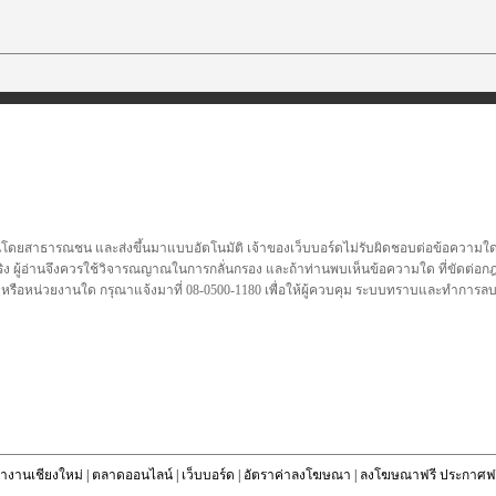
นโดยสาธารณชน และส่งขึ้นมาแบบอัตโนมัติ เจ้าของเว็บบอร์ดไม่รับผิดชอบต่อข้อความใดๆทั
ชื่อจริง ผู้อ่านจึงควรใช้วิจารณญาณในการกลั่นกรอง และถ้าท่านพบเห็นข้อความใด ที่ขัดต่
คล หรือหน่วยงานใด กรุณาแจ้งมาที่ 08-0500-1180 เพื่อให้ผู้ควบคุม ระบบทราบและทำการ
างานเชียงใหม่
|
ตลาดออนไลน์
|
เว็บบอร์ด
|
อัตราค่าลงโฆษณา
|
ลงโฆษณาฟรี ประกาศฟร