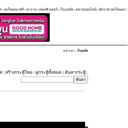
ก
ลงโฆษณาฟรี
หางาน
คอมพิวเตอร์
เว็บบอร์ด
ตลาดออนไลน์
อัตราค่าลงโฆษณา
|
l
l
l
|
|
หน้าแรก
»
เว็บบอร์ด
ุด
|
สร้างกระทู้ใหม่
|
ดูกระทู้ทั้งหมด
| ค้นหากระทู้ :