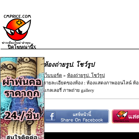
ปิดโฆษณานี้X
ห้องถ่ายรูป. โชว์รูป
เว็บบอร์ด
»
ห้องถ่ายรูป. โชว์รูป
รายละเอียดของห้อง : ห้องแสดงภาพออนไลน์ ห้
แกลเลอรี่ ภาพถ่าย gallery