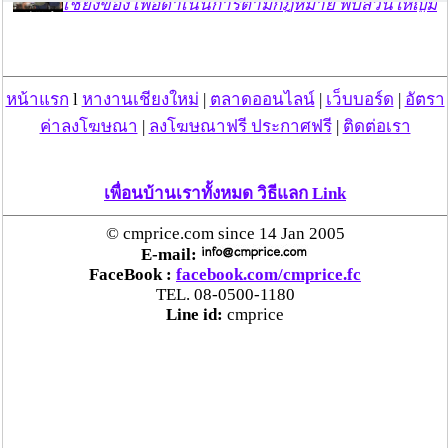
เชียงของ เพื่อดำเนินการตามกฎหมาย พบส่วนใหญ่มี
เอี่ยวแก๊งคอลเซ็นเตอร์
“ตรีนุช” เปิดตัวระบบ “e-WorkPermit” ลงทะเบียน
หน้าแรก
l
หางานเชียงใหม่
|
ตลาดออนไลน์
|
เว็บบอร์ด
|
อัตรา
แรงงานต่างด้าวออนไลน์ ให้บริการ 24 ชั่วโมงทั่ว
ประเทศ เริ่ม 13 ต.ค. นี้
ค่าลงโฆษณา
|
ลงโฆษณาฟรี ประกาศฟรี
|
ติดต่อเรา
คพ. เผยผลตรวจคุณภาพน้ำแม่น้ำกก-แม่น้ำสาย-
เพื่อนบ้านเราทั้งหมด วิธีแลก Link
แม่น้ำรวก-แม่น้ำโขง พื้นที่เชียงใหม่-เชียงราย ครั้งที่
8 “พบสารหนูสูงเกินค่ามาตรฐาน“
© cmprice.com since 14 Jan 2005
E-mail:
FaceBook :
facebook.com/cmprice.fc
ไทยยังน่าลงทุน หลังพบต่างชาติเชื่อมั่นลงทุนครึ่งปี
TEL. 08-0500-1180
แรก 1.1 แสนล้านบาท
Line id:
cmprice
“พาณิชย์”จับมือซีพี แอ็กซ์ตร้า รับซื้อลำไย 1,000
ตัน นำขายผ่านแม็คโคร-โลตัส 2,600 สาขาทั่ว
ประเทศ ช่วยเหลือเกษตรกร