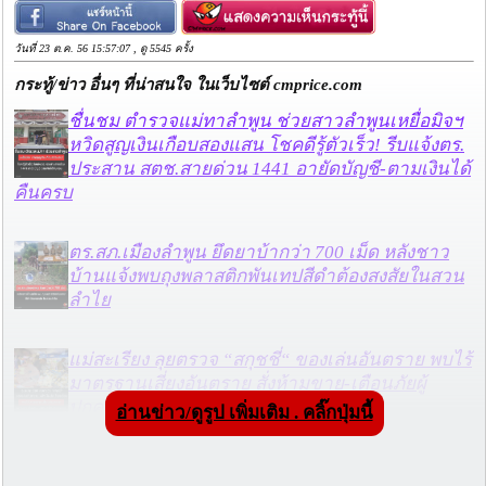
วันที่ 23 ต.ค. 56 15:57:07 , ดู 5545 ครั้ง
กระทู้/ข่าว อื่นๆ ที่น่าสนใจ ในเว็บไซต์ cmprice.com
ชื่นชม ตำรวจแม่ทาลำพูน ช่วยสาวลำพูนเหยื่อมิจฯ
หวิดสูญเงินเกือบสองแสน โชคดีรู้ตัวเร็ว! รีบแจ้งตร.
ประสาน สตช.สายด่วน 1441 อายัดบัญชี-ตามเงินได้
คืนครบ
ตร.สภ.เมืองลำพูน ยึดยาบ้ากว่า 700 เม็ด หลังชาว
บ้านแจ้งพบถุงพลาสติกพันเทปสีดำต้องสงสัยในสวน
ลำไย
แม่สะเรียง ลุยตรวจ “สกุชชี่“ ของเล่นอันตราย พบไร้
มาตรฐานเสี่ยงอันตราย สั่งห้ามขาย-เตือนภัยผู้
ปกครองเฝ้าระวังบุตรหลาน
อ่านข่าว/ดูรูป เพิ่มเติม . คลิ๊กปุ่มนี้
“ลาว” ส่ง “24 คนไทย” กลับประเทศผ่านด่าน