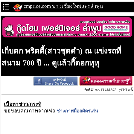
cmprice.com ข่าวเชียงใหม่และลำพูน
เก็บตก พริตตี้(สาวชุดดำ) ณ แข่งรถที่
สนาม 700 ปี ... ดูแล้วกี๊ดอกหุหุ
วันที่ 23 ต.ค. 56 15:57:07 , ดู 5545 ครั้ง
เนื้อหาข่าว/กระทู้
ขอขอบคุณภาพจากเฟส
ช่างภาพมือสมัครเล่น
ไม่แสดงโฆษณา