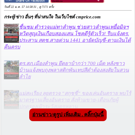
วันที่ 22 ม.ค. 57 14:58:31 , ดู 7171 ครั้ง
กระทู้/ข่าว อื่นๆ ที่น่าสนใจ ในเว็บไซต์ cmprice.com
ชื่นชม ตำรวจแม่ทาลำพูน ช่วยสาวลำพูนเหยื่อมิจฯ
หวิดสูญเงินเกือบสองแสน โชคดีรู้ตัวเร็ว! รีบแจ้งตร.
ประสาน สตช.สายด่วน 1441 อายัดบัญชี-ตามเงินได้
คืนครบ
ตร.สภ.เมืองลำพูน ยึดยาบ้ากว่า 700 เม็ด หลังชาว
บ้านแจ้งพบถุงพลาสติกพันเทปสีดำต้องสงสัยในสวน
ลำไย
แม่สะเรียง ลุยตรวจ “สกุชชี่“ ของเล่นอันตราย พบไร้
มาตรฐานเสี่ยงอันตราย สั่งห้ามขาย-เตือนภัยผู้
ปกครองเฝ้าระวังบุตรหลาน
อ่านข่าว/ดูรูป เพิ่มเติม . คลิ๊กปุ่มนี้
“ลาว” ส่ง “24 คนไทย” กลับประเทศผ่านด่าน
เชียงของ เพื่อดำเนินการตามกฎหมาย พบส่วนใหญ่มี