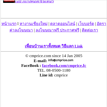
เอี่ยวแก๊งคอลเซ็นเตอร์
“ตรีนุช” เปิดตัวระบบ “e-WorkPermit” ลงทะเบียน
แรงงานต่างด้าวออนไลน์ ให้บริการ 24 ชั่วโมงทั่ว
หน้าแรก
l
หางานเชียงใหม่
|
ตลาดออนไลน์
|
เว็บบอร์ด
|
อัตรา
ประเทศ เริ่ม 13 ต.ค. นี้
ค่าลงโฆษณา
|
ลงโฆษณาฟรี ประกาศฟรี
|
ติดต่อเรา
คพ. เผยผลตรวจคุณภาพน้ำแม่น้ำกก-แม่น้ำสาย-
แม่น้ำรวก-แม่น้ำโขง พื้นที่เชียงใหม่-เชียงราย ครั้งที่
เพื่อนบ้านเราทั้งหมด วิธีแลก Link
8 “พบสารหนูสูงเกินค่ามาตรฐาน“
© cmprice.com since 14 Jan 2005
E-mail:
ไทยยังน่าลงทุน หลังพบต่างชาติเชื่อมั่นลงทุนครึ่งปี
FaceBook :
facebook.com/cmprice.fc
แรก 1.1 แสนล้านบาท
TEL. 08-0500-1180
Line id:
cmprice
“พาณิชย์”จับมือซีพี แอ็กซ์ตร้า รับซื้อลำไย 1,000
ตัน นำขายผ่านแม็คโคร-โลตัส 2,600 สาขาทั่ว
ประเทศ ช่วยเหลือเกษตรกร
ระวัง “ยุงลาย” พาหะนำ“โรคชิคุนกุนยา” เตือน