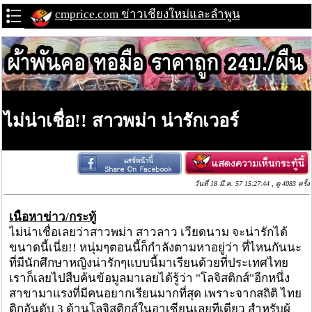
cmprice.com ข่าวเชียงใหม่และลำพูน
ไม่น่าเชื่อ!! สาวพม่า น่ารักเวอร์
วันที่ 18 มี.ค. 57 15:27:44 , ดู 4083 ครั้ง
เนื้อหาข่าว/กระทู้
ไม่น่าเชื่อเลยว่าสาวพม่า สาวลาว เวียดนาม จะน่ารักได้
ขนาดนี้เนี่ย!! หนุ่มๆตอนนี้ก็กำลังตามหาอยู่ว่า ที่ไหนกันนะ
ที่มีนักศึกษาหญิงน่ารักๆแบบนี้มาเรียนด้วยที่ประเทศไทย
เราก็เลยไปสืบค้นข้อมูลมาเลยได้รู้ว่า "โลจิสติกส์"อีกหนึ่ง
สาขามาแรงที่มีคนอยากเรียนมากที่สุด เพราะจากสถิติ ไทย
ติกอันดับ 3 ด้านโลจิสติกส์ในอาเซียนเลยทีเดียว สำหรับผู้