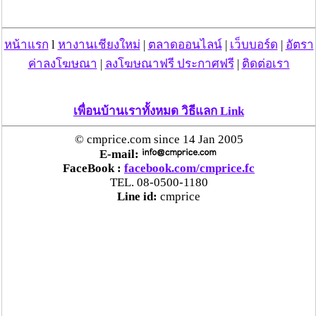
หน้าแรก
l
หางานเชียงใหม่
|
ตลาดออนไลน์
|
เว็บบอร์ด
|
อัตรา
ค่าลงโฆษณา
|
ลงโฆษณาฟรี ประกาศฟรี
|
ติดต่อเรา
เพื่อนบ้านเราทั้งหมด วิธีแลก Link
© cmprice.com since 14 Jan 2005
E-mail:
FaceBook :
facebook.com/cmprice.fc
TEL. 08-0500-1180
Line id:
cmprice
วันที่ 18 มี.ค. 57 15:27:44 , ดู 4083 ครั้ง
กระทู้/ข่าว อื่นๆ ที่น่าสนใจ ในเว็บไซต์ cmprice.com
ชื่นชม ตำรวจแม่ทาลำพูน ช่วยสาวลำพูนเหยื่อมิจฯ
หวิดสูญเงินเกือบสองแสน โชคดีรู้ตัวเร็ว! รีบแจ้งตร.
ประสาน สตช.สายด่วน 1441 อายัดบัญชี-ตามเงินได้
คืนครบ