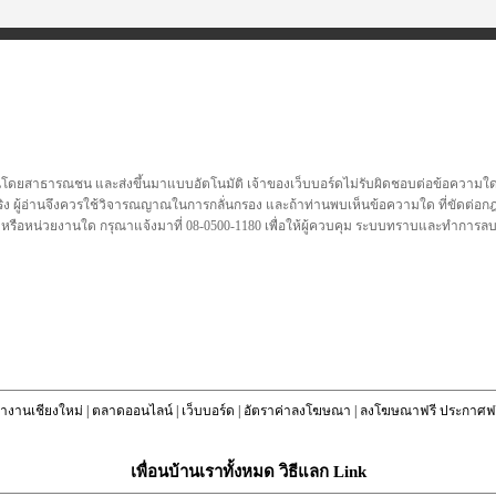
นโดยสาธารณชน และส่งขึ้นมาแบบอัตโนมัติ เจ้าของเว็บบอร์ดไม่รับผิดชอบต่อข้อความใดๆทั
ชื่อจริง ผู้อ่านจึงควรใช้วิจารณญาณในการกลั่นกรอง และถ้าท่านพบเห็นข้อความใด ที่ขัดต่
คล หรือหน่วยงานใด กรุณาแจ้งมาที่ 08-0500-1180 เพื่อให้ผู้ควบคุม ระบบทราบและทำการ
างานเชียงใหม่
|
ตลาดออนไลน์
|
เว็บบอร์ด
|
อัตราค่าลงโฆษณา
|
ลงโฆษณาฟรี ประกาศฟร
เพื่อนบ้านเราทั้งหมด วิธีแลก Link