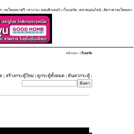
ก
ลงโฆษณาฟรี
หางาน
คอมพิวเตอร์
เว็บบอร์ด
ตลาดออนไลน์
อัตราค่าลงโฆษณา
|
l
l
l
|
|
หน้าแรก
»
เว็บบอร์ด
ุด
|
สร้างกระทู้ใหม่
|
ดูกระทู้ทั้งหมด
| ค้นหากระทู้ :