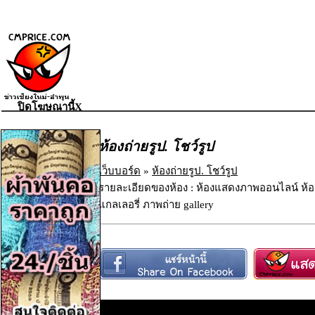
ปิดโฆษณานี้X
ห้องถ่ายรูป. โชว์รูป
เว็บบอร์ด
»
ห้องถ่ายรูป. โชว์รูป
รายละเอียดของห้อง : ห้องแสดงภาพออนไลน์ ห้
แกลเลอรี่ ภาพถ่าย gallery