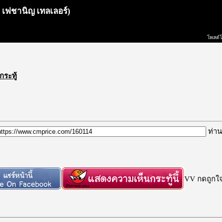
 เฟชานิญ เทลเลอร์)
โพสต์
กระทู้
ท่าน
VV กดถูกใจก