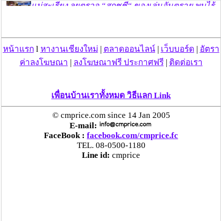
แม่สะเรียง ลุยตรวจ “สกุชชี่“ ของเล่นอันตราย พบไร้
มาตรฐานเสี่ยงอันตราย สั่งห้ามขาย-เตือนภัยผู้
ปกครองเฝ้าระวังบุตรหลาน
หน้าแรก
l
หางานเชียงใหม่
|
ตลาดออนไลน์
|
เว็บบอร์ด
|
อัตรา
“ลาว” ส่ง “24 คนไทย” กลับประเทศผ่านด่าน
ค่าลงโฆษณา
|
ลงโฆษณาฟรี ประกาศฟรี
|
ติดต่อเรา
เชียงของ เพื่อดำเนินการตามกฎหมาย พบส่วนใหญ่มี
เอี่ยวแก๊งคอลเซ็นเตอร์
เพื่อนบ้านเราทั้งหมด วิธีแลก Link
“ตรีนุช” เปิดตัวระบบ “e-WorkPermit” ลงทะเบียน
แรงงานต่างด้าวออนไลน์ ให้บริการ 24 ชั่วโมงทั่ว
© cmprice.com since 14 Jan 2005
ประเทศ เริ่ม 13 ต.ค. นี้
E-mail:
FaceBook :
facebook.com/cmprice.fc
TEL. 08-0500-1180
คพ. เผยผลตรวจคุณภาพน้ำแม่น้ำกก-แม่น้ำสาย-
Line id:
cmprice
แม่น้ำรวก-แม่น้ำโขง พื้นที่เชียงใหม่-เชียงราย ครั้งที่
8 “พบสารหนูสูงเกินค่ามาตรฐาน“
ไทยยังน่าลงทุน หลังพบต่างชาติเชื่อมั่นลงทุนครึ่งปี
แรก 1.1 แสนล้านบาท