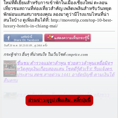
ใหม่ที่ดีเยี่ยมสำหรับการเข้าพักในเมืองเชียงใหม่ ตะลอน
เที่ยวชมสถานที่ท่องเที่ยวสำคัญ เพลิดเพลินสำหรับวันหยุด
พักผ่อนแสนสบายของคุณ ลองมาดูว่ามีโรงแรมไหนที่น่า
สนใจบ้าง ดูเพิ่มเติมได้ที่: http://movetrip.com/top-10-best-
luxury-hotels-in-chiang-mai/
วันที่ 20 พ.ค. 58 23:01:09 , ดู 2464 ครั้ง
กระทู้/ข่าว อื่นๆ ที่น่าสนใจ ในเว็บไซต์ cmprice.com
ชื่นชม ตำรวจแม่ทาลำพูน ช่วยสาวลำพูนเหยื่อมิจฯ
หวิดสูญเงินเกือบสองแสน โชคดีรู้ตัวเร็ว! รีบแจ้งตร.
ประสาน สตช.สายด่วน 1441 อายัดบัญชี-ตามเงินได้
คืนครบ
ตร.สภ.เมืองลำพูน ยึดยาบ้ากว่า 700 เม็ด หลังชาว
อ่านข่าว/ดูรูป เพิ่มเติม . คลิ๊กปุ่มนี้
บ้านแจ้งพบถุงพลาสติกพันเทปสีดำต้องสงสัยในสวน
ลำไย