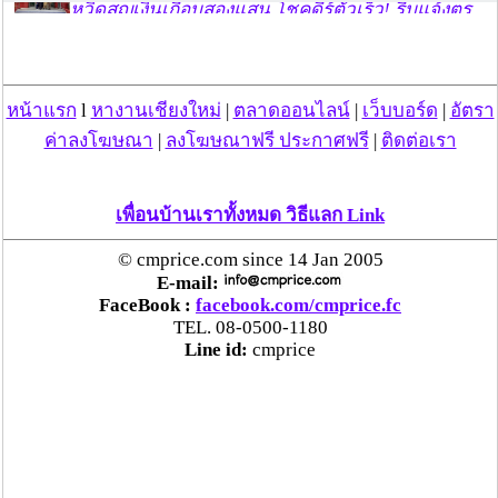
หวิดสูญเงินเกือบสองแสน โชคดีรู้ตัวเร็ว! รีบแจ้งตร.
ประสาน สตช.สายด่วน 1441 อายัดบัญชี-ตามเงินได้
คืนครบ
หน้าแรก
l
หางานเชียงใหม่
|
ตลาดออนไลน์
|
เว็บบอร์ด
|
อัตรา
ตร.สภ.เมืองลำพูน ยึดยาบ้ากว่า 700 เม็ด หลังชาว
ค่าลงโฆษณา
|
ลงโฆษณาฟรี ประกาศฟรี
|
ติดต่อเรา
บ้านแจ้งพบถุงพลาสติกพันเทปสีดำต้องสงสัยในสวน
ลำไย
เพื่อนบ้านเราทั้งหมด วิธีแลก Link
แม่สะเรียง ลุยตรวจ “สกุชชี่“ ของเล่นอันตราย พบไร้
มาตรฐานเสี่ยงอันตราย สั่งห้ามขาย-เตือนภัยผู้
© cmprice.com since 14 Jan 2005
ปกครองเฝ้าระวังบุตรหลาน
E-mail:
FaceBook :
facebook.com/cmprice.fc
TEL. 08-0500-1180
“ลาว” ส่ง “24 คนไทย” กลับประเทศผ่านด่าน
Line id:
cmprice
เชียงของ เพื่อดำเนินการตามกฎหมาย พบส่วนใหญ่มี
เอี่ยวแก๊งคอลเซ็นเตอร์
“ตรีนุช” เปิดตัวระบบ “e-WorkPermit” ลงทะเบียน
แรงงานต่างด้าวออนไลน์ ให้บริการ 24 ชั่วโมงทั่ว