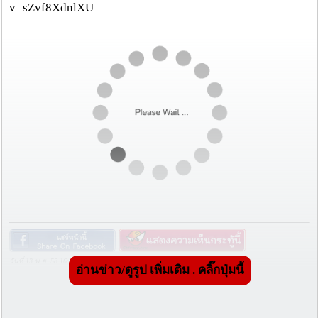
v=sZvf8XdnlXU
วันที่ 13 พ.ย. 58 16:56:18 , ดู 2069 ครั้ง
อ่านข่าว/ดูรูป เพิ่มเติม . คลิ๊กปุ่มนี้
กระทู้/ข่าว อื่นๆ ที่น่าสนใจ ในเว็บไซต์ cmprice.com
ชื่นชม ตำรวจแม่ทาลำพูน ช่วยสาวลำพูนเหยื่อมิจฯ