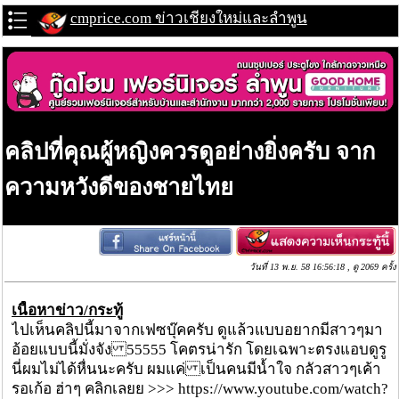
cmprice.com ข่าวเชียงใหม่และลำพูน
คลิปที่คุณผู้หญิงควรดูอย่างยิ่งครับ จาก
ความหวังดีของชายไทย
วันที่ 13 พ.ย. 58 16:56:18 , ดู 2069 ครั้ง
เนื้อหาข่าว/กระทู้
ไปเห็นคลิปนี้มาจากเฟซบุ๊คครับ ดูแล้วแบบอยากมีสาวๆมา
อ้อยแบบนี้มั่งจัง 55555 โคตรน่ารัก โดยเฉพาะตรงแอบดูรู
นี่ผมไม่ได้หื่นนะครับ ผมแค่ เป็นคนมีน้ำใจ กลัวสาวๆเค้า
รอเก้อ ฮ่าๆ คลิกเลยย >>> https://www.youtube.com/watch?