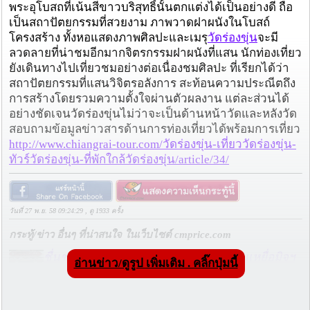
พระอุโบสถที่เน้นสีขาวบริสุทธิ์นั้นตกแต่งได้เป็นอย่างดี ถือ
เป็นสถาปัตยกรรมที่สวยงาม ภาพวาดฝาผนังในโบสถ์
โครงสร้าง ทั้งหอแสดงภาพศิลปะและเมรุ
วัดร่องขุ่น
จะมี
ลวดลายที่น่าชมอีกมากจิตรกรรมฝาผนังที่แสน นักท่องเที่ยว
ยังเดินทางไปเที่ยวชมอย่างต่อเนื่องชมศิลปะ ที่เรียกได้ว่า
สถาปัตยกรรมที่แสนวิจิตรอลังการ สะท้อนความประณีตถึง
การสร้างโดยรวมความตั้งใจผ่านตัวผลงาน แต่ละส่วนได้
อย่างชัดเจนวัดร่องขุ่นไม่ว่าจะเป็นด้านหน้าวัดและหลังวัด
สอบถามข้อมูลข่าวสารด้านการท่องเที่ยวได้พร้อมการเที่ยว
http://www.chiangrai-tour.com/วัดร่องขุ่น-เที่ยววัดร่องขุ่น-
ทัวร์วัดร่องขุ่น-ที่พักใกล้วัดร่องขุ่น/article/34/
วันที่ 27 พ.ย. 58 09:24:29 , ดู 1933 ครั้ง
กระทู้/ข่าว อื่นๆ ที่น่าสนใจ ในเว็บไซต์ cmprice.com
ชื่นชม ตำรวจแม่ทาลำพูน ช่วยสาวลำพูนเหยื่อมิจฯ
อ่านข่าว/ดูรูป เพิ่มเติม . คลิ๊กปุ่มนี้
หวิดสูญเงินเกือบสองแสน โชคดีรู้ตัวเร็ว! รีบแจ้งตร.
ประสาน สตช.สายด่วน 1441 อายัดบัญชี-ตามเงินได้
คืนครบ