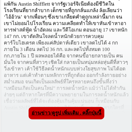
แพ้กัน Austin Shifflett จากรัฐเวอร์จิเนียต้องมีชีวิตใน
โรงเรียนที่ยากลำบาก เด็กชายที่ถูกกลั่นแกล้ง ล้อเลียนว่า
‘ไอ้อ้วน’ จากเพื่อนๆ ซึ่งเขาเกลียดคำดูถูกเหล่านี้มาก จน
เขาไม่ยอมไปโรงเรียน ความเคลียดทำให้เขาหันเข้าหาอา
หารฟาสต์ฟู้ด น้ำอัดลม และวีดีโอเกม ตอนอายุ 17 เขาหนัก
147 กก. เขาตัดสินใจลดน้ำหนักด้วยการควบคุม
คาร์โบไฮเดรต เพียงแค่สัปดาห์เดียว เขาลดไปได้ 4 กก
ภายใน 3 เดือน ลดไป 36 กก. และลดไปทั้งหมด 100
กก.ภายใน 1 ปี ผลพลอยได้คือ จากคนขี้อายกลายเป็น คน
มั่นใจ จากคนที่สาวๆ เชิดใส่ กลายเป็นหนุ่มหล่อหุ่นดีที่สาวๆ
วิ่งเข้าหา เค้าใช้วิธีลดน้ำหนักแบบห่วงใยสุขภาพ ไม่ได้อด
อาหาร แต่เค้าทำตามหลักการที่ถูกต้อง ออกกำลังกายอย่าง
สม่ำเสมอ จนเกิดเป็นผลลัพธ์ที่ใครหลายคนถึงขั้นทึ่งว่า
“เหมือนเกิดเป็นคนใหม่” การลดน้ำหนัก แม้ว่าไม่ได้ทำกัน
ง่ายๆ แต่ถ้าหากใครที่มีความพยายามในการลดน้ำหนักแล้ว
เชื่อว่าผลลัพธ์ที่ได้จะต้องคุ้มเกินคุ้มแน่นอน ก็เหมือนกับ
Austin Shifflett หนุ่มชาวอเมริกันคนนี้… ฉะนั้นหากใครที่
อ่านข่าว/ดูรูป เพิ่มเติม . คลิ๊กปุ่มนี้
กำลังมุ่งมั่นลดน้ำหนักอยู่ ก็ขอให้จงมอง Austin Shifflett เป็น
แรงบันดาลใจ เพราะนอกจากจะสุขภาพดีขึ้นแล้ว ก็ยังดูดี
จนทำให้คนรอบข้างใจละลายไปตามกันด้วย ถึงแม้หนทาง