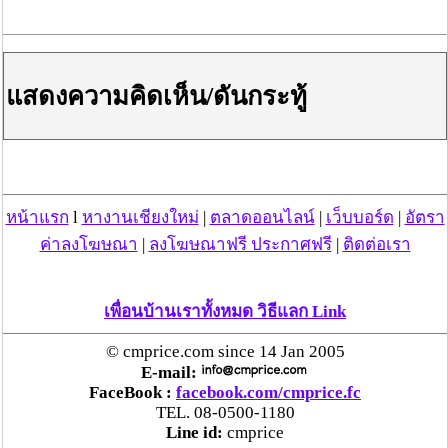
แสดงความคิดเห็น/ดันกระทู้
หน้าแรก
l
หางานเชียงใหม่
|
ตลาดออนไลน์
|
เว็บบอร์ด
|
อัตรา
ค่าลงโฆษณา
|
ลงโฆษณาฟรี ประกาศฟรี
|
ติดต่อเรา
เพื่อนบ้านเราทั้งหมด วิธีแลก Link
วันที่ 12 ธ.ค. 59 12:50:39 , ดู 1726 ครั้ง
กระทู้/ข่าว อื่นๆ ที่น่าสนใจ ในเว็บไซต์ cmprice.com
© cmprice.com since 14 Jan 2005
E-mail:
ชื่นชม ตำรวจแม่ทาลำพูน ช่วยสาวลำพูนเหยื่อมิจฯ
FaceBook :
facebook.com/cmprice.fc
หวิดสูญเงินเกือบสองแสน โชคดีรู้ตัวเร็ว! รีบแจ้งตร.
TEL. 08-0500-1180
ประสาน สตช.สายด่วน 1441 อายัดบัญชี-ตามเงินได้
Line id:
cmprice
คืนครบ