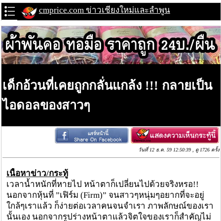
cmprice.com ข่าวเชียงใหม่และลำพูน
เด็กอ้วนที่เคยถูกกลั่นแกล้ง !!! กลายเป็น
ไอดอลของสาวๆ
วันที่ 12 ธ.ค. 59 12:50:39 , ดู 1726 ครั้ง
เนื้อหาข่าว/กระทู้
เวลาน้ำหนักที่หายไป หน้าตาก็เปลี่ยนไปด้วยจริงหรอ!!
นอกจากหุ้นที่ ”เฟิร์ม (Firm)” จนสาวๆหนุ่มๆอยากที่จะอยู่
ใกล้ๆเราแล้ว ก็ง่ายต่อเวลาคนจนจำเรา ภาพลักษณ์ของเรา
นั้นเอง นอกจากรูปร่างหน้าตาแล้วจิตใจของเราก็สำคัญไม่