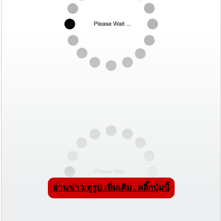
อ่านข่าว/ดูรูป เพิ่มเติม . คลิ๊กปุ่มนี้