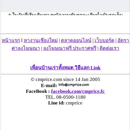
เงื่อนไขค่าน้ำมัน-ค่าทางด่วน-ค่าผ่านทางอื่นๆ
* ในวันที่เริ่มเดินทางพนักงานขับรถจะเติมน้ำมันรถเต็ม
ถัง ก่อนที่จะไปรับ ผู้ใช้บริการตามสถานที่ที่ได้นัดหมายไว้
(ผู้ใช้บริการสามารถขอตรวจสอบได้)
* การเติมน้ำมันรถในครั้งต่อๆไป ผู้ใช้บริการจะต้องเป็น
หน้าแรก
l
หางานเชียงใหม่
|
ตลาดออนไลน์
|
เว็บบอร์ด
|
อัตรา
ผู้รับผิดชอบค่าใช้จ่ายและเติมน้ำมันเต็มถังให้กับ พนักงาน
ขับรถ เมื่อเดินทางกลับถึงปลายทาง
ค่าลงโฆษณา
|
ลงโฆษณาฟรี ประกาศฟรี
|
ติดต่อเรา
* ค่าผ่านทางด่วน หรือ ค่าผ่านทางอื่นๆ ผู้ใช้บริการต้อง
เป็นผู้รับผิดชอบค่าใช้จ่าย
เพื่อนบ้านเราทั้งหมด วิธีแลก Link
© cmprice.com since 14 Jan 2005
E-mail:
FaceBook :
facebook.com/cmprice.fc
TEL. 08-0500-1180
Line id:
cmprice