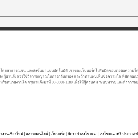
นโดยสาธารณชน และส่งขึ้นมาแบบอัตโนมัติ เจ้าของเว็บบอร์ดไม่รับผิดชอบต่อข้อความใดๆทั
ชื่อจริง ผู้อ่านจึงควรใช้วิจารณญาณในการกลั่นกรอง และถ้าท่านพบเห็นข้อความใด ที่ขัดต่
คล หรือหน่วยงานใด กรุณาแจ้งมาที่ 08-0500-1180 เพื่อให้ผู้ควบคุม ระบบทราบและทำการ
างานเชียงใหม่
|
ตลาดออนไลน์
|
เว็บบอร์ด
|
อัตราค่าลงโฆษณา
|
ลงโฆษณาฟรี ประกาศฟร