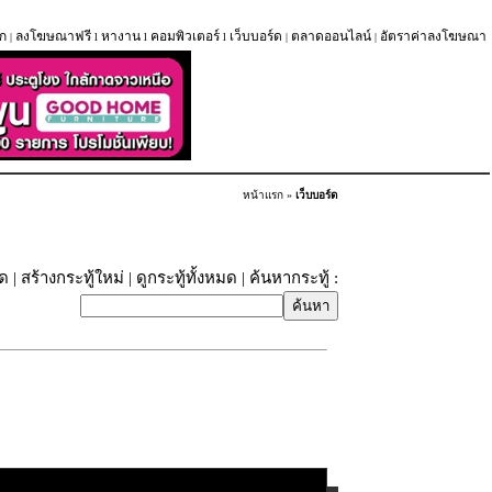
ก
ลงโฆษณาฟรี
หางาน
คอมพิวเตอร์
เว็บบอร์ด
ตลาดออนไลน์
อัตราค่าลงโฆษณา
|
l
l
l
|
|
หน้าแรก
»
เว็บบอร์ด
ุด
|
สร้างกระทู้ใหม่
|
ดูกระทู้ทั้งหมด
| ค้นหากระทู้ :