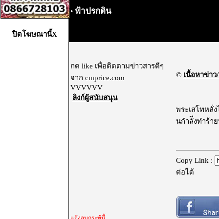
ฟ้าปรกดิน
•
ปิดโฆษณานี้X
กด like เพื่อติดตามข่าวสารดีๆ
©
เนื้อหาข่าว/
จาก cmprice.com
VVVVVV
ลิงก์ผู้สนับสนุน
พระเสโทหลั่ง
นกำลัีงทำร้
Copy Link :
ต่อได้
แจ้งลบกระทู้นี้