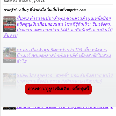
วันที่ 31 มี.ค. 57 10:42:54 , ดู 949 ครั้ง
กระทู้/ข่าว อื่นๆ ที่น่าสนใจ ในเว็บไซต์ cmprice.com
ชื่นชม ตำรวจแม่ทาลำพูน ช่วยสาวลำพูนเหยื่อมิจฯ
หวิดสูญเงินเกือบสองแสน โชคดีรู้ตัวเร็ว! รีบแจ้งตร.
ประสาน สตช.สายด่วน 1441 อายัดบัญชี-ตามเงินได้
คืนครบ
ตร.สภ.เมืองลำพูน ยึดยาบ้ากว่า 700 เม็ด หลังชาว
บ้านแจ้งพบถุงพลาสติกพันเทปสีดำต้องสงสัยในสวน
ลำไย
แม่สะเรียง ลุยตรวจ “สกุชชี่“ ของเล่นอันตราย พบไร้
มาตรฐานเสี่ยงอันตราย สั่งห้ามขาย-เตือนภัยผู้
ปกครองเฝ้าระวังบุตรหลาน
อ่านข่าว/ดูรูป เพิ่มเติม . คลิ๊กปุ่มนี้
“ลาว” ส่ง “24 คนไทย” กลับประเทศผ่านด่าน
เชียงของ เพื่อดำเนินการตามกฎหมาย พบส่วนใหญ่มี
เอี่ยวแก๊งคอลเซ็นเตอร์