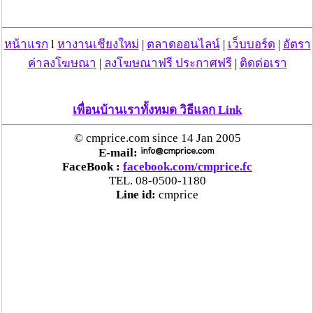
“ตรีนุช” เปิดตัวระบบ “e-WorkPermit” ลงทะเบียน
หน้าแรก
l
หางานเชียงใหม่
|
ตลาดออนไลน์
|
เว็บบอร์ด
|
อัตรา
แรงงานต่างด้าวออนไลน์ ให้บริการ 24 ชั่วโมงทั่ว
ประเทศ เริ่ม 13 ต.ค. นี้
ค่าลงโฆษณา
|
ลงโฆษณาฟรี ประกาศฟรี
|
ติดต่อเรา
คพ. เผยผลตรวจคุณภาพน้ำแม่น้ำกก-แม่น้ำสาย-
เพื่อนบ้านเราทั้งหมด วิธีแลก Link
แม่น้ำรวก-แม่น้ำโขง พื้นที่เชียงใหม่-เชียงราย ครั้งที่
8 “พบสารหนูสูงเกินค่ามาตรฐาน“
© cmprice.com since 14 Jan 2005
E-mail:
FaceBook :
facebook.com/cmprice.fc
ไทยยังน่าลงทุน หลังพบต่างชาติเชื่อมั่นลงทุนครึ่งปี
TEL. 08-0500-1180
แรก 1.1 แสนล้านบาท
Line id:
cmprice
“พาณิชย์”จับมือซีพี แอ็กซ์ตร้า รับซื้อลำไย 1,000
ตัน นำขายผ่านแม็คโคร-โลตัส 2,600 สาขาทั่ว
ประเทศ ช่วยเหลือเกษตรกร
ระวัง “ยุงลาย” พาหะนำ“โรคชิคุนกุนยา” เตือน
ระบาดหนักหลายพื้นที่ แนะ หากมีอาการ ไข้สูง