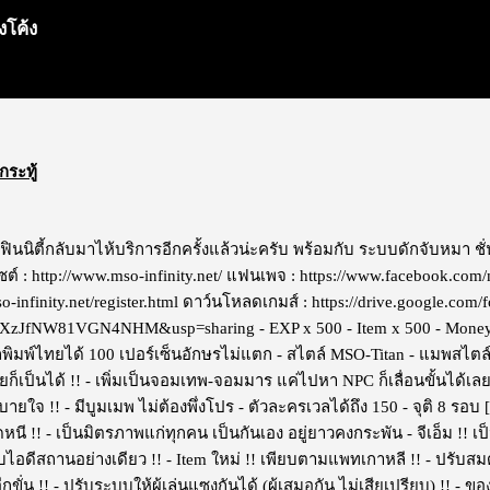
งโค้ง
กระทู้
นฟินนิตี้กลับมาไห้บริการอีกครั้งแล้วน่ะครับ พร้อมกับ ระบบดักจับหมา ชั
ซต์ : http://www.mso-infinity.net/ แฟนเพจ : https://www.facebook.com/
o-infinity.net/register.html ดาว์นโหลดเกมส์ : https://drive.google.com
JfNW81VGN4NHM&usp=sharing - EXP x 500 - Item x 500 - Money * 
พิมพ์ไทยได้ 100 เปอร์เซ็นอักษรไม่แตก - สไตล์ MSO-Titan - แมพสไตล์เก
็เป็นได้ !! - เพิ่มเป็นจอมเทพ-จอมมาร แค่ไปหา NPC ก็เลื่อนขั้นได้เลย 
ายใจ !! - มีบูมเมพ ไม่ต้องพึ่งโปร - ตัวละครเวลได้ถึง 150 - จุติ 8 รอบ [
ดหนี !! - เป็นมิตรภาพแก่ทุกคน เป็นกันเอง อยู่ยาวคงกระพัน - จีเอ็ม !! เป
ไอดีสถานอย่างเดียว !! - Item ใหม่ !! เพียบตามแพทเกาหลี !! - ปรับสม
อีกขั่น !! - ปรับระบบให้ผู้เล่นแซงกันได้ (ผู้เสมอกัน ไม่เสียเปรียบ) !! 