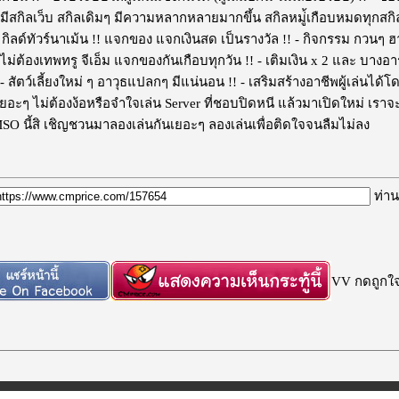
 ไม่มีสกิลเว็บ สกิลเดิมๆ มีความหลากหลายมากขึ้น สกิลหมู่้เกือบหมดทุกส
- กิลด์ทัวร์นาเม้น !! แจกของ แจกเงินสด เป็นรางวัล !! - กิจกรรม กวนๆ ฮา
- ไม่ต้องเทพทรู จีเอ็ม แจกของกันเกือบทุกวัน !! - เติมเงิน x 2 และ บางอ
 สัตว์เลี้ยงใหม่ ๆ อาวุธแปลกๆ มีแน่นอน !! - เสริมสร้างอาชีพผู้เล่นไ
อะๆ ไม่ต้องง้อหรือจำใจเล่น Server ที่ชอบปิดหนี แล้วมาเปิดใหม่ เราจ
 MSO นี้สิ เชิญชวนมาลองเล่นกันเยอะๆ ลองเล่นเพื่อติดใจจนลืมไม่ลง
ท่าน
VV กดถูกใจก