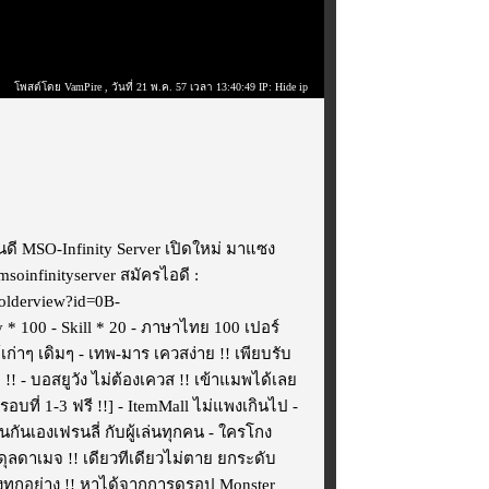
โพสต์โดย VamPire
, วันที่ 21 พ.ค. 57 เวลา 13:40:49 IP: Hide ip
่นดี MSO-Infinity Server เปิดใหม่ มาแซง
msoinfinityserver สมัครไอดี :
/folderview?id=0B-
100 - Skill * 20 - ภาษาไทย 100 เปอร์
่าๆ เดิมๆ - เทพ-มาร เควสง่าย !! เพียบรับ
!! - บอสยูวัง ไม่ต้องเควส !! เข้าแมพได้เลย
รอบที่ 1-3 ฟรี !!] - ItemMall ไม่แพงเกินไป -
็นกันเองเฟรนลี่ กับผู้เล่นทุกคน - ใครโกง
ดุลดาเมจ !! เดียวทีเดียวไม่ตาย ยกระดับ
- ของทุกอย่าง !! หาได้จากการดรอป Monster