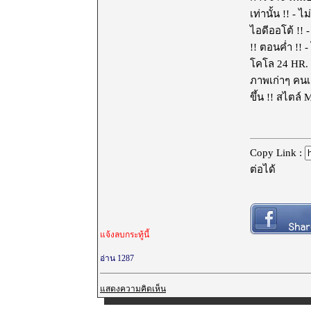
เท่านั้น !! -
ไอดีออโต้ !! 
!! ตอนค่ำ !! 
โคโล 24 HR. -
ภาพเก่าๆ คนเย
ขึ้น !! สไตล์
Copy Link :
ต่อได้
แจ้งลบกระทู้นี้
อ่าน 1287
แสดงความคิดเห็น