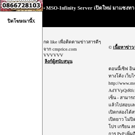
MSO-Infinity Server เปิดใหม่ มาแซงทา
•
ปิดโฆษณานี้X
กด like เพื่อติดตามข่าวสารดีๆ
©
เนื้อหาข่าว/
จาก cmprice.com
VVVVVV
ลิงก์ผู้สนับสนุน
ตอนนี้เซิฟ อิ
ทางโค้ง เว็บไ
http://www.ms
AdYVpQrRfcXz
เซ็น - สามารถ
แล้วไปสอบเลยก
เปิดกล่องได้สบ
เปิดยาว ไม่ปิ
โปร เกรียน ลบ
การ PvP เพิ่ม