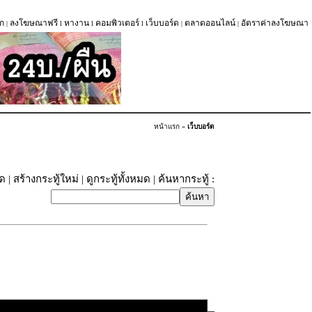
ก
ลงโฆษณาฟรี
หางาน
คอมพิวเตอร์
เว็บบอร์ด
ตลาดออนไลน์
อัตราค่าลงโฆษณา
|
l
l
l
|
|
หน้าแรก
»
เว็บบอร์ด
ุด
|
สร้างกระทู้ใหม่
|
ดูกระทู้ทั้งหมด
| ค้นหากระทู้ :