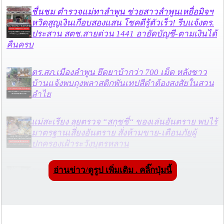
ชื่นชม ตำรวจแม่ทาลำพูน ช่วยสาวลำพูนเหยื่อมิจฯ
หวิดสูญเงินเกือบสองแสน โชคดีรู้ตัวเร็ว! รีบแจ้งตร.
ประสาน สตช.สายด่วน 1441 อายัดบัญชี-ตามเงินได้
คืนครบ
ตร.สภ.เมืองลำพูน ยึดยาบ้ากว่า 700 เม็ด หลังชาว
บ้านแจ้งพบถุงพลาสติกพันเทปสีดำต้องสงสัยในสวน
ลำไย
แม่สะเรียง ลุยตรวจ “สกุชชี่“ ของเล่นอันตราย พบไร้
มาตรฐานเสี่ยงอันตราย สั่งห้ามขาย-เตือนภัยผู้
ปกครองเฝ้าระวังบุตรหลาน
อ่านข่าว/ดูรูป เพิ่มเติม . คลิ๊กปุ่มนี้
“ลาว” ส่ง “24 คนไทย” กลับประเทศผ่านด่าน
เชียงของ เพื่อดำเนินการตามกฎหมาย พบส่วนใหญ่มี
เอี่ยวแก๊งคอลเซ็นเตอร์
“ตรีนุช” เปิดตัวระบบ “e-WorkPermit” ลงทะเบียน