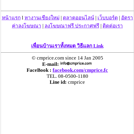
แรงงานต่างด้าวออนไลน์ ให้บริการ 24 ชั่วโมงทั่ว
ประเทศ เริ่ม 13 ต.ค. นี้
หน้าแรก
l
หางานเชียงใหม่
|
ตลาดออนไลน์
|
เว็บบอร์ด
|
อัตรา
ค่าลงโฆษณา
|
ลงโฆษณาฟรี ประกาศฟรี
|
ติดต่อเรา
คพ. เผยผลตรวจคุณภาพน้ำแม่น้ำกก-แม่น้ำสาย-
แม่น้ำรวก-แม่น้ำโขง พื้นที่เชียงใหม่-เชียงราย ครั้งที่
8 “พบสารหนูสูงเกินค่ามาตรฐาน“
เพื่อนบ้านเราทั้งหมด วิธีแลก Link
ไทยยังน่าลงทุน หลังพบต่างชาติเชื่อมั่นลงทุนครึ่งปี
© cmprice.com since 14 Jan 2005
แรก 1.1 แสนล้านบาท
E-mail:
FaceBook :
facebook.com/cmprice.fc
TEL. 08-0500-1180
“พาณิชย์”จับมือซีพี แอ็กซ์ตร้า รับซื้อลำไย 1,000
Line id:
cmprice
ตัน นำขายผ่านแม็คโคร-โลตัส 2,600 สาขาทั่ว
ประเทศ ช่วยเหลือเกษตรกร
ระวัง “ยุงลาย” พาหะนำ“โรคชิคุนกุนยา” เตือน
ระบาดหนักหลายพื้นที่ แนะ หากมีอาการ ไข้สูง
เฉียบพลัน ปวดเนื้อปวดตัว ควรรีบไปพบแพทย์