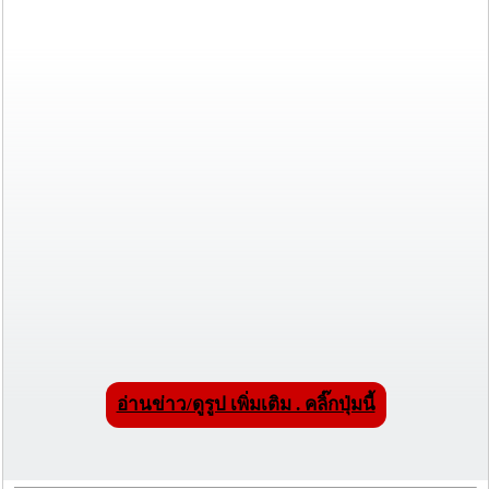
อ่านข่าว/ดูรูป เพิ่มเติม . คลิ๊กปุ่มนี้