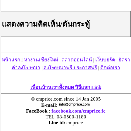
เชียงของ เพื่อดำเนินการตามกฎหมาย พบส่วนใหญ่มี
เอี่ยวแก๊งคอลเซ็นเตอร์
แสดงความคิดเห็น/ดันกระทู้
“ตรีนุช” เปิดตัวระบบ “e-WorkPermit” ลงทะเบียน
แรงงานต่างด้าวออนไลน์ ให้บริการ 24 ชั่วโมงทั่ว
ประเทศ เริ่ม 13 ต.ค. นี้
คพ. เผยผลตรวจคุณภาพน้ำแม่น้ำกก-แม่น้ำสาย-
หน้าแรก
l
หางานเชียงใหม่
|
ตลาดออนไลน์
|
เว็บบอร์ด
|
อัตรา
แม่น้ำรวก-แม่น้ำโขง พื้นที่เชียงใหม่-เชียงราย ครั้งที่
ค่าลงโฆษณา
|
ลงโฆษณาฟรี ประกาศฟรี
|
ติดต่อเรา
8 “พบสารหนูสูงเกินค่ามาตรฐาน“
ไทยยังน่าลงทุน หลังพบต่างชาติเชื่อมั่นลงทุนครึ่งปี
เพื่อนบ้านเราทั้งหมด วิธีแลก Link
แรก 1.1 แสนล้านบาท
© cmprice.com since 14 Jan 2005
E-mail:
“พาณิชย์”จับมือซีพี แอ็กซ์ตร้า รับซื้อลำไย 1,000
FaceBook :
facebook.com/cmprice.fc
ตัน นำขายผ่านแม็คโคร-โลตัส 2,600 สาขาทั่ว
TEL. 08-0500-1180
ประเทศ ช่วยเหลือเกษตรกร
Line id:
cmprice