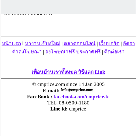
สนใจสินค้า สั่งซื้อได้ที่
Website:
http://playdinoshop.com
Facebook: https://facebook.com/playdinoshop
MOBILE: 095-425-4615
EMAIL: playdinoshop@gmail.com
หน้าแรก
l
หางานเชียงใหม่
|
ตลาดออนไลน์
|
เว็บบอร์ด
|
อัตรา
LINE ID: @playdinoshop
ค่าลงโฆษณา
|
ลงโฆษณาฟรี ประกาศฟรี
|
ติดต่อเรา
Scan QR code เพื่อ Add เป็นเพื่อน
เพื่อนบ้านเราทั้งหมด วิธีแลก Link
© cmprice.com since 14 Jan 2005
E-mail:
FaceBook :
facebook.com/cmprice.fc
TEL. 08-0500-1180
Line id:
cmprice