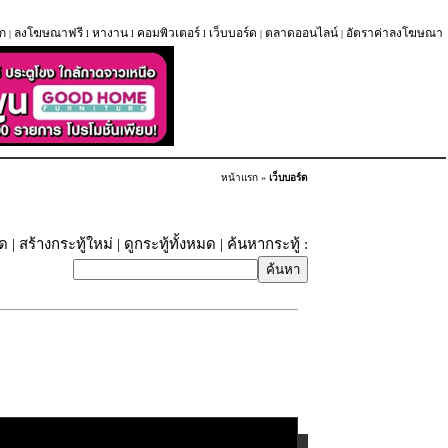
ก
ลงโฆษณาฟรี
หางาน
คอมพิวเตอร์
เว็บบอร์ด
ตลาดออนไลน์
อัตราค่าลงโฆษณา
|
l
l
l
|
|
หน้าแรก
»
เว็บบอร์ด
ุด
|
สร้างกระทู้ใหม่
|
ดูกระทู้ทั้งหมด
| ค้นหากระทู้ :