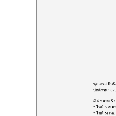
ชุดเดรส มินนี
ปกติราคา 87
มี 4 ขนาด S /
* ไซด์ S เหม
* ไซด์ M เหม