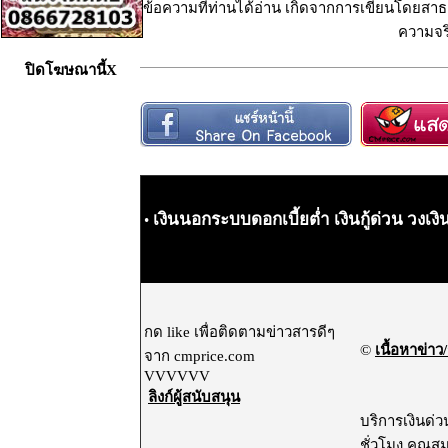
ข้อความที่ท่านได้อ่าน เกิดจากการเขียนโดยสาธา
ความจริ
ปิดโฆษณานี้X
เงินนอกระบบดอกเบี้ยต่ำ เงินกู้ด่วน วงเงิ
•
กด like เพื่อติดตามข่าวสารดีๆ
©
เนื้อหาข่าว/
จาก cmprice.com
VVVVVV
ลิงก์ผู้สนับสนุน
บริการเงินด่ว
ชั่วโมง คุณสม