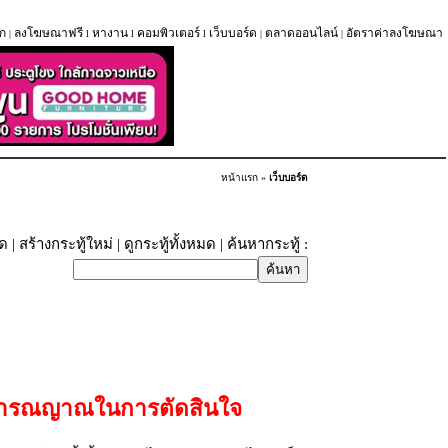
ก
ลงโฆษณาฟรี
หางาน
คอมพิวเตอร์
เว็บบอร์ด
ตลาดออนไลน์
อัตราค่าลงโฆษณา
|
l
l
l
|
|
หน้าแรก
»
เว็บบอร์ด
ุด
|
สร้างกระทู้ใหม่
|
ดูกระทู้ทั้งหมด
| ค้นหากระทู้ :
้วิารณญาณในการตัดสินใจ