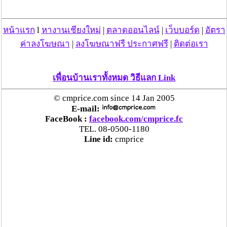
“ลาว” ส่ง “24 คนไทย” กลับประเทศผ่านด่าน
หน้าแรก
l
หางานเชียงใหม่
|
ตลาดออนไลน์
|
เว็บบอร์ด
|
อัตรา
เชียงของ เพื่อดำเนินการตามกฎหมาย พบส่วนใหญ่มี
ค่าลงโฆษณา
|
ลงโฆษณาฟรี ประกาศฟรี
|
ติดต่อเรา
เอี่ยวแก๊งคอลเซ็นเตอร์
“ตรีนุช” เปิดตัวระบบ “e-WorkPermit” ลงทะเบียน
เพื่อนบ้านเราทั้งหมด วิธีแลก Link
แรงงานต่างด้าวออนไลน์ ให้บริการ 24 ชั่วโมงทั่ว
ประเทศ เริ่ม 13 ต.ค. นี้
© cmprice.com since 14 Jan 2005
E-mail:
FaceBook :
facebook.com/cmprice.fc
คพ. เผยผลตรวจคุณภาพน้ำแม่น้ำกก-แม่น้ำสาย-
TEL. 08-0500-1180
แม่น้ำรวก-แม่น้ำโขง พื้นที่เชียงใหม่-เชียงราย ครั้งที่
Line id:
cmprice
8 “พบสารหนูสูงเกินค่ามาตรฐาน“
ไทยยังน่าลงทุน หลังพบต่างชาติเชื่อมั่นลงทุนครึ่งปี
แรก 1.1 แสนล้านบาท
“พาณิชย์”จับมือซีพี แอ็กซ์ตร้า รับซื้อลำไย 1,000
ตัน นำขายผ่านแม็คโคร-โลตัส 2,600 สาขาทั่ว