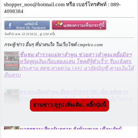
shopper_noo@hotmail.com หรือ เบอร์โทรศัพท์ : 089-
4098384
วันที่ 02 ต.ค. 53 23:34:52 , ดู 1150 ครั้ง
กระทู้/ข่าว อื่นๆ ที่น่าสนใจ ในเว็บไซต์ cmprice.com
ชื่นชม ตำรวจแม่ทาลำพูน ช่วยสาวลำพูนเหยื่อมิจฯ
หวิดสูญเงินเกือบสองแสน โชคดีรู้ตัวเร็ว! รีบแจ้งตร.
ประสาน สตช.สายด่วน 1441 อายัดบัญชี-ตามเงินได้
คืนครบ
ตร.สภ.เมืองลำพูน ยึดยาบ้ากว่า 700 เม็ด หลังชาว
บ้านแจ้งพบถุงพลาสติกพันเทปสีดำต้องสงสัยในสวน
อ่านข่าว/ดูรูป เพิ่มเติม . คลิ๊กปุ่มนี้
ลำไย
แม่สะเรียง ลุยตรวจ “สกุชชี่“ ของเล่นอันตราย พบไร้
มาตรฐานเสี่ยงอันตราย สั่งห้ามขาย-เตือนภัยผู้
ปกครองเฝ้าระวังบุตรหลาน