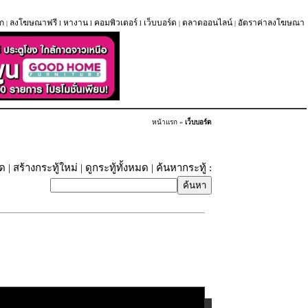
ก
ลงโฆษณาฟรี
หางาน
คอมพิวเตอร์
เว็บบอร์ด
ตลาดออนไลน์
อัตราค่าลงโฆษณา
|
l
l
l
|
|
หน้าแรก
»
เว็บบอร์ด
ุด
|
สร้างกระทู้ใหม่
|
ดูกระทู้ทั้งหมด
| ค้นหากระทู้ :