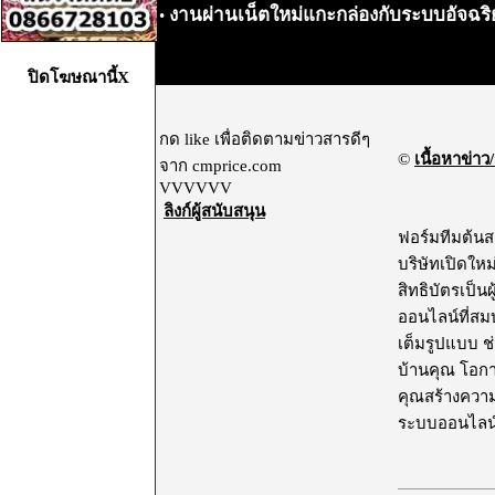
งานผ่านเน็ตใหม่แกะกล่องกับระบบอัจฉ
•
ปิดโฆษณานี้X
กด like เพื่อติดตามข่าวสารดีๆ
©
เนื้อหาข่าว/
จาก cmprice.com
VVVVVV
ลิงก์ผู้สนับสนุน
ฟอร์มทีมต้น
บริษัทเปิดให
สิทธิบัตรเป็น
ออนไลน์ที่สมบ
เต็มรูปแบบ 
บ้านคุณ โอกาส
คุณสร้างความ
ระบบออนไลน์ที