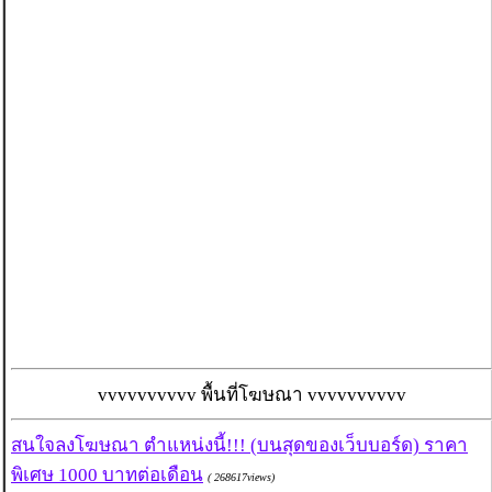
vvvvvvvvvv พื้นที่โฆษณา vvvvvvvvvv
สนใจลงโฆษณา ตำแหน่งนี้!!! (บนสุดของเว็บบอร์ด) ราคา
พิเศษ 1000 บาทต่อเดือน
( 268617views)