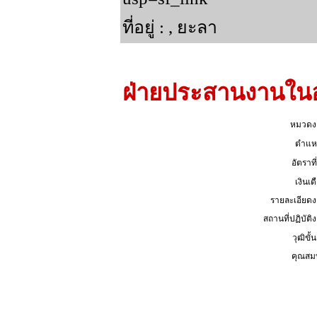
ที่อยู่ : , ยะลา
ฝ่ายประสานงานใน
หมวดง
ตำแหน
อัตราที่
เงินเด
รายละเอียดง
สถานที่ปฏิบัติง
วุฒิขั้น
คุณสมบั