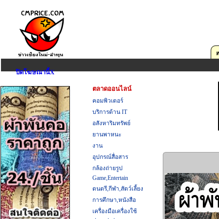
ปิดโฆษณานี้X
ตลาดออนไลน์
คอมพิวเตอร์
บริการด้าน IT
อสังหาริมทรัพย์
ยานพาหนะ
งาน
อุปกรณ์สื่อสาร
กล้องถ่ายรูป
Game,Entertain
ดนตรี,กีฬา,สัตว์เลี้ยง
การศึกษา,หนังสือ
เครื่องมือเครื่องใช้