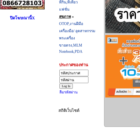
ที่กิน,ที่เที่ยว
แฟชั่น
สุขภาพ
«
ปิดโฆษณานี้X
OTOP,งานฝีมือ
เครื่องมือ/ อุตสาหกรรม
พระเครื่อง
ขายตรง,MLM
Notebook,PDA
ประกาศของท่าน
ลืมรหัสผ่าน
สถิติเว็บไซต์