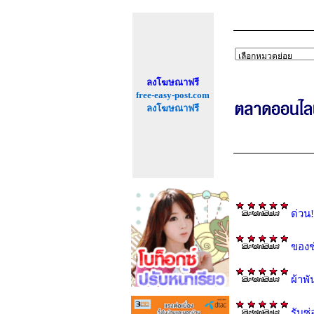
ลงโฆษณาฟรี
free-easy-post.com
ลงโฆษณาฟรี
ด่วน
ของช
ผ้าพ
รับซ่