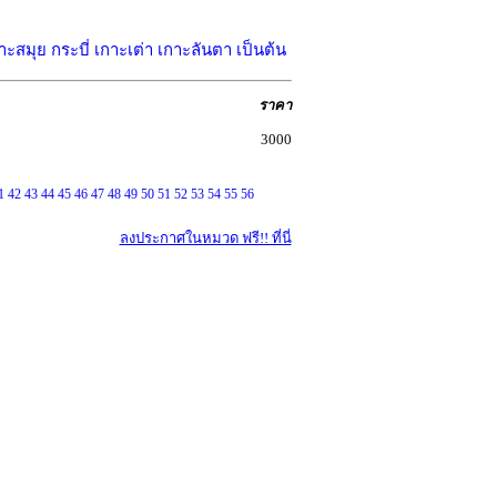
าะสมุย กระบี่ เกาะเต่า เกาะลันตา เป็นต้น
ราคา
3000
1
42
43
44
45
46
47
48
49
50
51
52
53
54
55
56
ลงประกาศในหมวด ฟรี!! ที่นี่