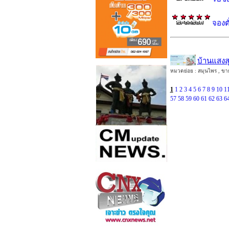
จองตั
บ้านแสงสุข
หมวดย่อย : สมุนไพร , ขาย ,
1
1
2
3
4
5
6
7
8
9
10
1
57
58
59
60
61
62
63
6