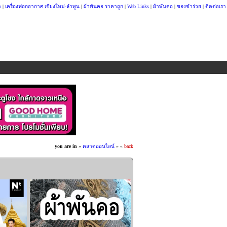
า
|
เครื่องฟอกอากาศ เชียงใหม่-ลำพูน
|
ผ้าพันคอ ราคาถูก
|
Web Links
|
ผ้าพันคอ
|
ของชำร่วย
|
ติดต่อเรา
you are in
»
ตลาดออนไลน์
»
«
back