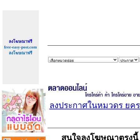
ลงโฆษณาฟรี
free-easy-post.com
ลงโฆษณาฟรี
ลงประกาศในหมวดร ยคร
สนใจลงโฆษณาตรงนี้ เพ