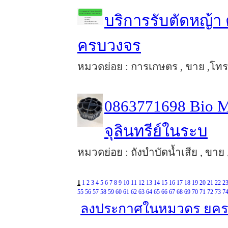
บริการรับตัดหญ้า ต
ครบวงจร
หมวดย่อย : การเกษตร , ขาย ,โทร 
0863771698 Bio M
จุลินทรีย์ในระบ
หมวดย่อย : ถังบำบัดน้ำเสีย , ขาย 
1
1
2
3
4
5
6
7
8
9
10
11
12
13
14
15
16
17
18
19
20
21
22
2
55
56
57
58
59
60
61
62
63
64
65
66
67
68
69
70
71
72
73
7
ลงประกาศในหมวดร ยคร