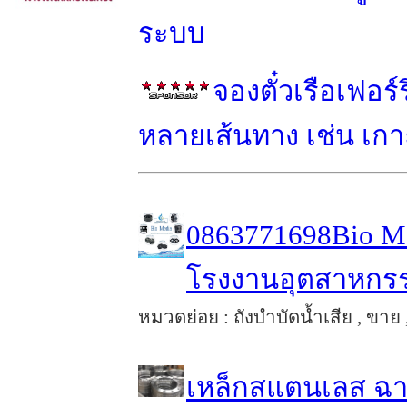
ระบบ
จองตั๋วเรือเฟอร
หลายเส้นทาง เช่น เกาะ
0863771698Bio Me
โรงงานอุตสาหกร
หมวดย่อย : ถังบำบัดน้ำเสีย , ขาย 
เหล็กสแตนเลส ฉาก