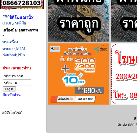
ที่กิน,ที่เที่ยว
แฟชั่น
สุขภาพ
ปิดโฆษณานี้X
OTOP,งานฝีมือ
เครื่องมือ/ อุตสาหกรรม
«
พระเครื่อง
ขายตรง,MLM
Notebook,PDA
ประกาศของท่าน
ลืมรหัสผ่าน
สถิติเว็บไซต์
ส
ติดต่อ 080