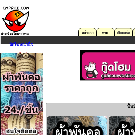
ปิดโฆษณานี้X
ตลาดออนไลน์
คอมพิวเตอร์
บริการด้าน IT
อสังหาริมทรัพย์
ยานพาหนะ
งาน
อุปกรณ์สื่อสาร
กล้องถ่ายรูป
พื้
Game,Entertain
ดนตรี,กีฬา,สัตว์เลี้ยง
การศึกษา,หนังสือ
เครื่องมือเครื่องใช้