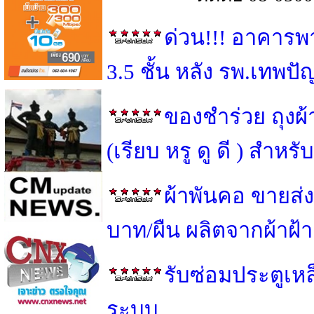
ด่วน!!! อาคารพ
3.5 ชั้น หลัง รพ.เทพป
ของชำร่วย ถุงผ
(เรียบ หรู ดู ดี ) สำ
ผ้าพันคอ ขายส่ง
บาท/ผืน ผลิตจากผ้าฝ้
รับซ่อมประตูเหล็
ระบบ