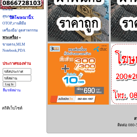
ที่กิน,ที่เที่ยว
แฟชั่น
สุขภาพ
ปิดโฆษณานี้X
OTOP,งานฝีมือ
เครื่องมือ/ อุตสาหกรรม
พระเครื่อง
«
ขายตรง,MLM
Notebook,PDA
ประกาศของท่าน
ลืมรหัสผ่าน
สถิติเว็บไซต์
ส
ติดต่อ 080