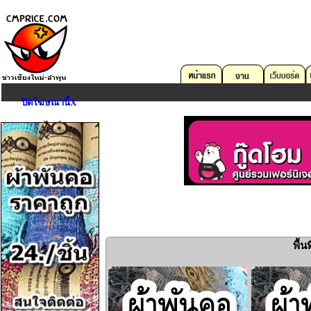
ปิดโฆษณานี้X
ตลาดออนไลน์
คอมพิวเตอร์
บริการด้าน IT
อสังหาริมทรัพย์
ยานพาหนะ
งาน
อุปกรณ์สื่อสาร
กล้องถ่ายรูป
พื้
Game,Entertain
ดนตรี,กีฬา,สัตว์เลี้ยง
การศึกษา,หนังสือ
เครื่องมือเครื่องใช้