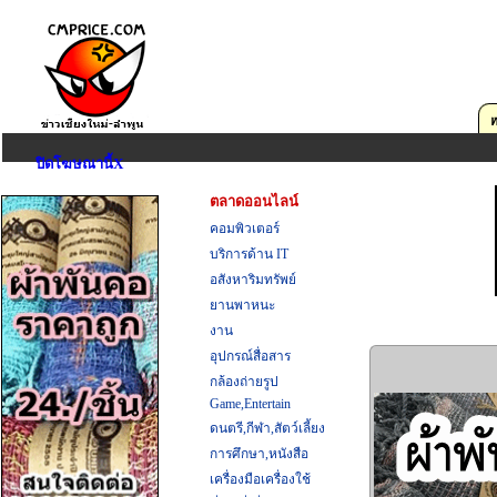
ปิดโฆษณานี้X
ตลาดออนไลน์
คอมพิวเตอร์
บริการด้าน IT
อสังหาริมทรัพย์
ยานพาหนะ
งาน
อุปกรณ์สื่อสาร
กล้องถ่ายรูป
Game,Entertain
ดนตรี,กีฬา,สัตว์เลี้ยง
การศึกษา,หนังสือ
เครื่องมือเครื่องใช้