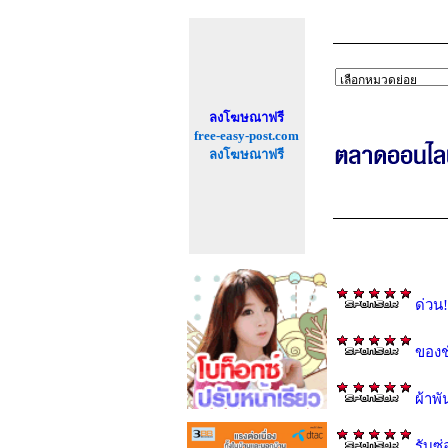
ลงโฆษณาฟรี
free-easy-post.com
ลงโฆษณาฟรี
ด่วน
ของช
ผ้าพ
รับซ่