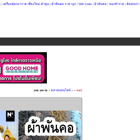
า
|
เครื่องฟอกอากาศ เชียงใหม่-ลำพูน
|
ผ้าพันคอ ราคาถูก
|
Web Links
|
ผ้าพันคอ
|
ของชำร่วย
|
ติดต่อเรา
you are in
»
ตลาดออนไลน์
»
«
back