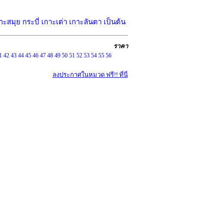
าะสมุย กระบี่ เกาะเต่า เกาะลันตา เป็นต้น
ราคา
1
42
43
44
45
46
47
48
49
50
51
52
53
54
55
56
ลงประกาศในหมวด ฟรี!! ที่นี่