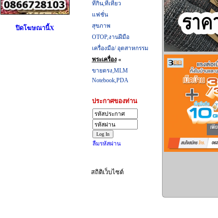
ที่กิน,ที่เที่ยว
แฟชั่น
สุขภาพ
ปิดโฆษณานี้X
OTOP,งานฝีมือ
เครื่องมือ/ อุตสาหกรรม
พระเครื่อง
«
ขายตรง,MLM
Notebook,PDA
ประกาศของท่าน
ลืมรหัสผ่าน
สถิติเว็บไซต์