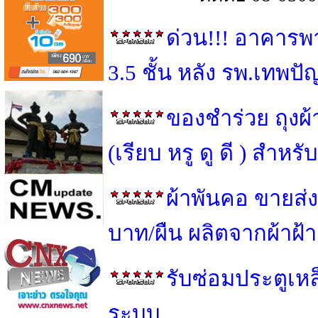
ด่วน!!! อาคารพ
3.5 ชั้น หลัง รพ.เทพป
ของชำร่วย ถุงผ
(เรียบ หรู ดู ดี ) สำ
ผ้าพันคอ ขายส่ง
บาท/ผืน ผลิตจากผ้าฝ้
รับซ่อมประตูเหล็
ระบบ