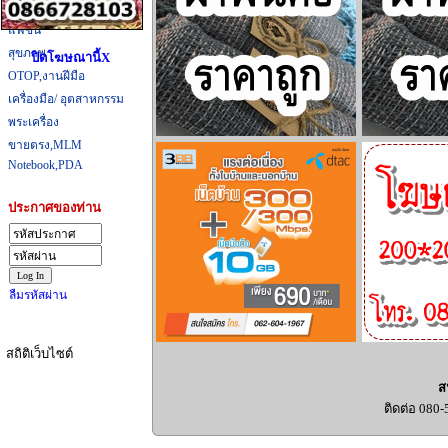
ที่กิน,ที่เที่ยว
«
แฟชั่น
สุขภาพ
ปิดโฆษณานี้X
OTOP,งานฝีมือ
เครื่องมือ/ อุตสาหกรรม
พระเครื่อง
ขายตรง,MLM
Notebook,PDA
ประกาศของท่าน
ลืมรหัสผ่าน
สถิติเว็บไซต์
ส
ติดต่อ 080