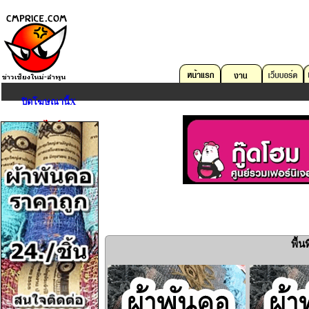
ปิดโฆษณานี้X
ตลาดออนไลน์
คอมพิวเตอร์
บริการด้าน IT
อสังหาริมทรัพย์
ยานพาหนะ
งาน
อุปกรณ์สื่อสาร
กล้องถ่ายรูป
พื้
Game,Entertain
ดนตรี,กีฬา,สัตว์เลี้ยง
การศึกษา,หนังสือ
เครื่องมือเครื่องใช้