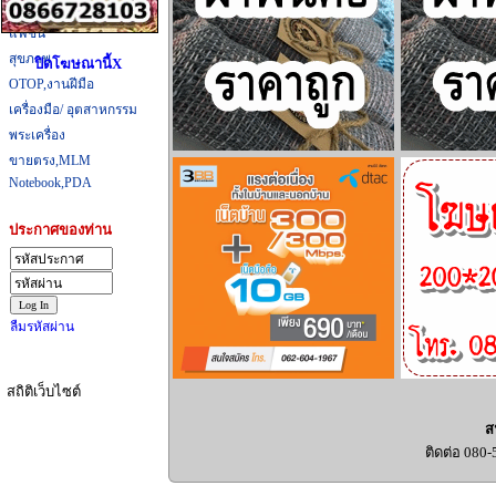
ที่กิน,ที่เที่ยว
แฟชั่น
สุขภาพ
ปิดโฆษณานี้X
OTOP,งานฝีมือ
เครื่องมือ/ อุตสาหกรรม
พระเครื่อง
ขายตรง,MLM
Notebook,PDA
ประกาศของท่าน
ลืมรหัสผ่าน
สถิติเว็บไซต์
ส
ติดต่อ 080