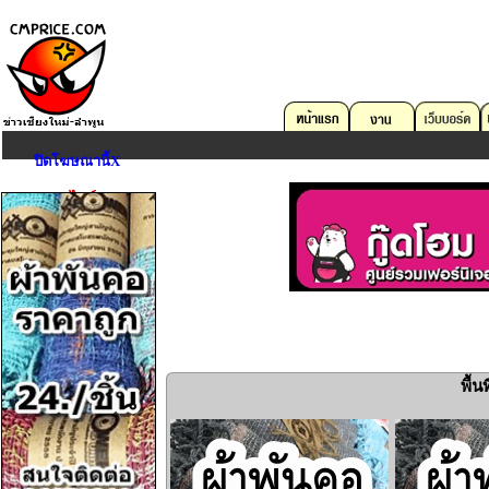
ปิดโฆษณานี้X
ตลาดออนไลน์
คอมพิวเตอร์
บริการด้าน IT
«
อสังหาริมทรัพย์
ยานพาหนะ
งาน
อุปกรณ์สื่อสาร
กล้องถ่ายรูป
พื้
Game,Entertain
ดนตรี,กีฬา,สัตว์เลี้ยง
การศึกษา,หนังสือ
เครื่องมือเครื่องใช้