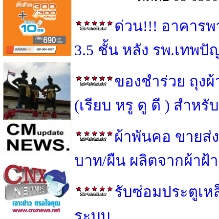
ด่วน!!! อาคารพ
3.5 ชั้น หลัง รพ.เทพป
ของชำร่วย ถุงผ
(เรียบ หรู ดู ดี ) สำ
ผ้าพันคอ ขายส่ง
บาท/ผืน ผลิตจากผ้าฝ้
รับซ่อมประตูเหล็
ระบบ