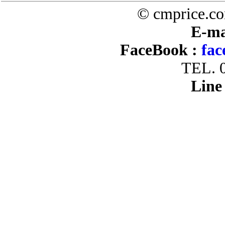
© cmprice.co
E-ma
FaceBook :
fac
TEL. 
Line 