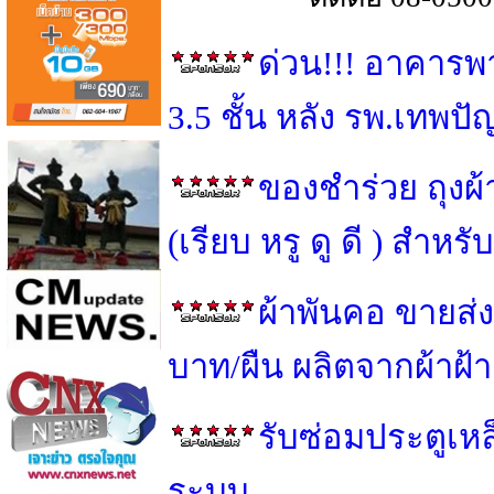
ด่วน!!! อาคารพ
3.5 ชั้น หลัง รพ.เทพป
ของชำร่วย ถุงผ
(เรียบ หรู ดู ดี ) สำ
ผ้าพันคอ ขายส่ง
บาท/ผืน ผลิตจากผ้าฝ้
รับซ่อมประตูเหล็
ระบบ