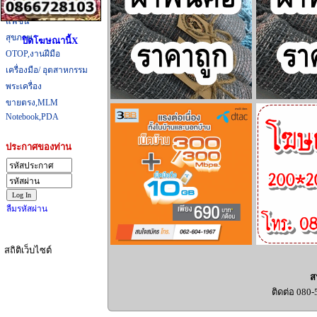
ที่กิน,ที่เที่ยว
แฟชั่น
สุขภาพ
ปิดโฆษณานี้X
OTOP,งานฝีมือ
เครื่องมือ/ อุตสาหกรรม
พระเครื่อง
ขายตรง,MLM
Notebook,PDA
ประกาศของท่าน
ลืมรหัสผ่าน
สถิติเว็บไซต์
ส
ติดต่อ 080