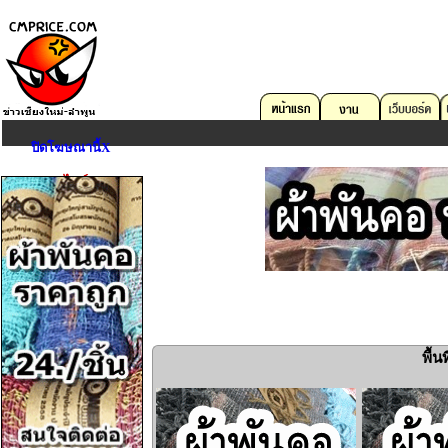
ปิดโฆษณานี้X
ตลาดออนไลน์
คอมพิวเตอร์
บริการด้าน IT
อสังหาริมทรัพย์
«
ยานพาหนะ
งาน
อุปกรณ์สื่อสาร
กล้องถ่ายรูป
พื้
Game,Entertain
ดนตรี,กีฬา,สัตว์เลี้ยง
การศึกษา,หนังสือ
เครื่องมือเครื่องใช้