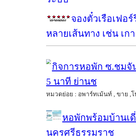
จองตั๋วเรือเฟอร
หลายเส้นทาง เช่น เกาะ
กิจการหอพัก ซ.ชมจัน
5 นาที ย่านช
หมวดย่อย : อพาร์ทเม้นท์ , ขาย ,โท
หอพักพร้อมบ้านเดี
นครศรีธรรมราช