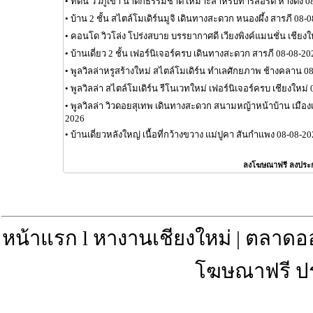
•
ที่ดิน วิวภูเขา น้ำตกธรรมชาติ เหมาะสำหรับทำรีสอร์ต หางดง 0
•
บ้าน 2 ชั้น สไตล์โมเดิร์นมูจิ เดินทางสะดวก หนองผึ้ง สารภี 08-
•
คอนโด วิวโล่ง โปร่งสบาย บรรยากาศดี เวียงพิงค์แมนชั่น เชียงใ
•
บ้านเดี่ยว 2 ชั้น เฟอร์นิเจอร์ครบ เดินทางสะดวก สารภี 08-08-20
•
พูลวิลล่าหรูสร้างใหม่ สไตล์โมเดิร์น ทำเลศักยภาพ ช้างคลาน 0
•
พูลวิลล่า สไตล์โมเดิร์น รีโนเวทใหม่ เฟอร์นิเจอร์ครบ เชียงใหม่
•
พูลวิลล่า วิวดอยสุเทพ เดินทางสะดวก สนามหญ้าหน้าบ้าน เมือง
2026
•
บ้านเดี่ยวหลังใหญ่ เนื้อที่กว้างขวาง แม่ปูคา สันกำแพง 08-08-2
ลงโฆษณาฟรี ลงประ
หน้าแรก
l
หางานเชียงใหม่
|
ตลาดอ
โฆษณาฟรี ป