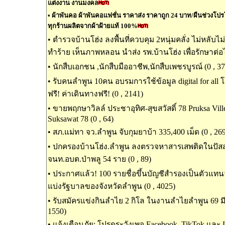
แต่งงาน งานมงคล
•
ผ้าพันคอ ผ้าพันคอแฟชั่น ราคาส่ง ราคาถูก 24 บาท/ผืนช่วงโปรโมช
ทุกร้านผลิตจากผ้าฝ้ายแท้ 100%
•
ตำรวจบ้านโฮ่ง ลงพื้นที่ควบคุม 2หนุ่มคลั่ง ไม่หลับไ
ทำร้าย เห็นภาพหลอน นำส่ง รพ.บ้านโฮ่ง เพื่อรักษาต่อไ
•
นักสืบเอกชน ,นักสืบมืออาชีพ,นักสืบเพชรบูรณ์ (0 , 3
•
รับคนลำพูน 10คน อบรมการใช้ข้อมูล digital for all
ฟรี! ค่าเดินทางฟรี! (0 , 2141)
•
ขายพฤกษาวิลล์ ประชาอุทิศ-สุขสวัสดิ์ 78 Pruksa Ville
Suksawat 78 (0 , 64)
•
สภ.แม่ทา จว.ลำพูน จับกุมยาบ้า 335,400 เม็ด (0 , 26
•
ปกครองบ้านโฮ่ง.ลำพูน ลงตรวจหาสารเสพติดในปัส
จนท.อบต.ป่าพลู 54 ราย (0 , 89)
•
ประกาศแล้ว! 100 รายชื่อขึ้นบัญชีสำรองเป็นตัวแท
แบ่งรัฐบาลของจังหวัดลำพูน (0 , 4025)
•
รับสมัครแข่งกินลำไย 2 กิโล ในงานลำไยลำพูน 69 มีเ
1550)
•
แจ้งเตือนภัย: โปรดระวังเพจ Facebook, TikTok และ