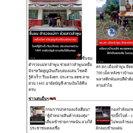
ชื่นชม
ตำรวจแม่ทาลำพูน ช่วยสาวลำพูนเหยื่อ
ตร.สภ.เมืองลำพูน ยึดย
มิจฯหวิดสูญเงินเกือบสองแสน โชคดี
700 เม็ด หลังชาวบ้านแ
รู้ตัวเร็ว! รีบแจ้งตร. ประสาน สตช.สาย
พลาสติกพันเทปสีดำต้
ด่วน 1441 อายัดบัญชี-ตามเงินได้คืน
สวนลำไย
ครบ
ข่าวเด่นอื่นๆ
__________________________________________
กรมการปกครองแจ้งเตือน!!
กองกำลังนเ
“ตู้จำหน่ายสินค้ากล่องสุ่ม”
รถบิ๊กไบค์ – 
เสี่ยงเข้าข่ายการพนัน ลวงให้
ไม่พบเจ้าขอ
ประชาชนหลงเชื่อ
ลักลอบข้ามแดน