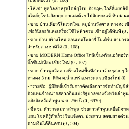
ไม้สักทองแท้ (0 , 106)
•
ให้เช่า พูลวิลล่าหรูสไตล์ยุโรป–อังกฤษ, ใกล้สี่แยกลิขิ
สไตล์ยุโรป–อังกฤษ ตกแต่งด้วย ไม้สักทองแท้ หินอ่อนแท
•
ขาย บ้านเดี่ยวรีโนเวทใหม่ หมู่บ้านวังตาล หางดง เช
เฟอร์นิเจอร์และเครื่องใช้ไฟฟ้าครบ เข้าอยู่ได้ทันที (0 ,
•
ขายบ้าน สร้างใหม่ คอนเทมโพลารี่ โมเดิร์น สามารถ
สำหรับต่างชาติได้ (0 , 108)
•
ขาย MODERN Home Office ใกล้เซ็นทรัลแอร์พอร์ทเชี
บิ๊กซีแม่เหียะ เชียงใหม่ (0 , 107)
•
ขาย บ้านพูลวิลล่า สร้างใหม่พื้นที่สวนกว้างๆสวยๆ ใ
หางดง 3 กม. พิกัด ต.น้ำแพร่ อ.หางดง จ.เชียงใหม่ (0 ,
•
"รายชื่อ" ผู้มีสิทธิ์เข้ารับการคัดเลือกการจัดทำบัญช
ตัวแทนจำหน่ายสลากกินแบ่งรัฐบาลของจังหวัดลำพู
คลังจังหวัดลำพูน พ.ศ. 2569ไ (0 , 6930)
•
ชื่นชม ตำรวจแม่ทาลำพูน ช่วยสาวลำพูนเหยื่อมิจฯหว
แสน โชคดีรู้ตัวเร็ว! รีบแจ้งตร. ประสาน สตช.สายด่วน
ตามเงินได้คืนครบ (0 , 504)