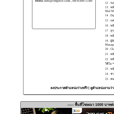
ติดต่อ info@cmprice.com , 08-0500-1180
12 .
Sal
13 .
พน
Med Mas
14 .
Dig
15 .
แค
16 .
พน
17 .
ธุร
18 .
พน
19 .
ผู้
Manage
20 .
Che
21 .
พน
22 .
พน
วิดีโอ 
23 .
พน
24 .
ช่
25 .
คน
|
ลงประกาศตำแหน่งว่างฟรี!!
ดูตำแหน่งงานว่า
----- พื้นที่โฆษณา 1000 บาทต่