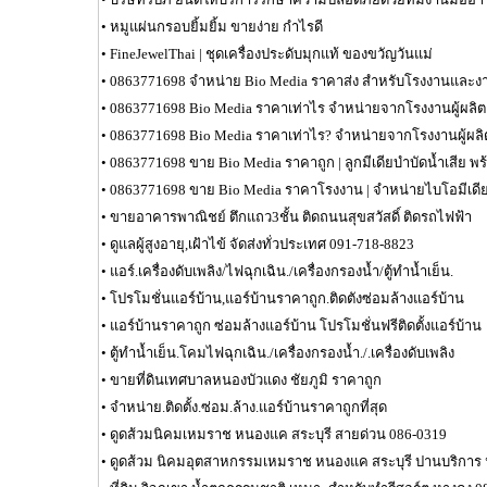
•
หมูแผ่นกรอบยิ้มยิ้ม ขายง่าย กำไรดี
•
FineJewelThai | ชุดเครื่องประดับมุกแท้ ของขวัญวันแม่
•
0863771698 จำหน่าย Bio Media ราคาส่ง สำหรับโรงงานและ
•
0863771698 Bio Media ราคาเท่าไร จำหน่ายจากโรงงานผู้ผลิต
•
0863771698 Bio Media ราคาเท่าไร? จำหน่ายจากโรงงานผู้ผลิ
•
0863771698 ขาย Bio Media ราคาถูก | ลูกมีเดียบำบัดน้ำเสีย พร้
•
0863771698 ขาย Bio Media ราคาโรงงาน | จำหน่ายไบโอมีเดี
•
ขายอาคารพาณิชย์ ตึกแถว3ชั้น ติดถนนสุขสวัสดิ์ ติดรถไฟฟ้า
•
ดูแลผู้สูงอายุ,เฝ้าไข้ จัดส่งทั่วประเทศ 091-718-8823
•
แอร์.เครื่องดับเพลิง/ไฟฉุกเฉิน./เครื่องกรองน้ำ/ตู้ทำน้ำเย็น.
•
โปรโมชั่นแอร์บ้าน,แอร์บ้านราคาถูก.ติดตังซ่อมล้างแอร์บ้าน
•
แอร์บ้านราคาถูก ซ่อมล้างแอร์บ้าน โปรโมชั่นฟรีติดตั้งแอร์บ้าน
•
ตู้ทำน้ำเย็น.โคมไฟฉุกเฉิน./เครื่องกรองน้ำ./.เครื่องดับเพลิง
•
ขายที่ดินเทศบาลหนองบัวแดง ชัยภูมิ ราคาถูก
•
จำหน่าย.ติดตั้ง.ซ่อม.ล้าง.แอร์บ้านราคาถูกที่สุด
•
ดูดส้วมนิคมเหมราช หนองแค สระบุรี สายด่วน 086-0319
•
ดูดส้วม นิคมอุตสาหกรรมเหมราช หนองแค สระบุรี ปานบริการ 