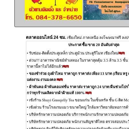
ตลาดออนไลน์ 24 ชม.
เชียงใหม่ ภาคเหนือ ลงโฆษณาฟรี ลงป
ประกาศ ซื้อ/ขาย 20 อันดับล่าสุด
•
รับซ่อม-ติดตั้งประตูเหล็ก ประตูม้วน ประตูรีโมท เชียงใหม่
•
ด่วน!!! อาคารพาณิชย์ทำเลทอง ในราคาสุดคุ้ม 3.5 ล้าน 3.5 ชั้
ราคานี้หาไม่ได้อีกแล้ว
•
ของชำร่วย ถุงผ้าไหม ราคาถูก ราคาส่ง เพียง 13 บาท (เรียบ หรู ด
แต่งงาน งานมงคล
•
ผ้าพันคอ ผ้าพันคอแฟชั่น ราคาส่ง ราคาถูก 24 บาท/ผืนช่วงโปรโมช
กว่าทุกร้านผลิตจากผ้าฝ้ายแท้ 100%
•
เซ้งร้าน Shuyi Grassjelly Tea ขอนแก่น ในเซ็นทรัล ชั้น G ติด 
•
เซ้งด่วน ร้านโรงแรมแมว ขนาดใหญ่ ใกล้มหาวิทยาลัยหอการค้
•
บริษัทรักษาความปลอดภัย บริการพนักงานรักษาความปลอดภัย
•
บริษัทรักษาความปลอดภัย พนักงานสัญชาติไทย ตรวจสอบประวั
•
บริษัทรปภ ยินดีให้บริการรักษาความปลอดภัยด้วยทีมงานมืออา