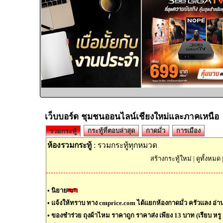
เว็บบอร์ด ชุมชนออนไลน์เชียงใหม่และภาคเหนือ
กระทู้ที่ตอบล่าสุด
กาดมั่ว
การเมือง
รวมกระทู้
ห้องรวมกระทู้
: รวมกระทู้ทุกหมวด
สร้างกระทู้ใหม่
|
ดูทั้งหมด
•
นิยาย
•
แจ้งให้ทราบ ทาง cmprice.com ได้แยกห้องกาดมั่ว ครัวแลง อ่านต
•
ของชำร่วย ถุงผ้าไหม ราคาถูก ราคาส่ง เพียง 13 บาท (เรียบ หรู ด