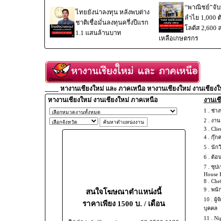
“พาณิชย์”จับม
ไทยยังน่าลงทุน หลังพบต่าง
ลำไย 1,000 
ชาติเชื่อมั่นลงทุนครึ่งปีแรก
โลตัส 2,600 
1.1 แสนล้านบาท
เหลือเกษตรกร
____ หางานเชียงใหม่ และ ภาคเหนือ หางานเชียงใหม่ งานเชียงใ
หางานเชียงใหม่ งานเชียงใหม่ ภาคเหนือ
งานเชี
1 .
ช่าง
2 .
งานช
3 .
Clie
4 .
กุ๊ก
5 .
นัก
6 .
ต้อ
7 .
ซุปเ
House 
8 .
Chef
9 .
พนั
สนใจโฆษณาตำแหน่งนี้
10 .
ผู้
ราคาเพียง 1500 บ. / เดือน
บุคคล
11 .
Ni